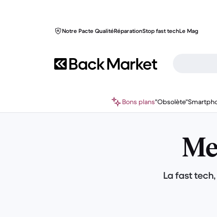
Notre Pacte Qualité
Réparation
Stop fast tech
Le Mag
Bons plans
"Obsolète"
Smartph
Met
La fast tech,