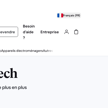
Français (FR)
Besoin
evendre
d’aide
Entreprise
?
o
Appareils électroménagers
Autres
tech
e plus en plus