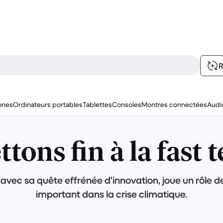
R
ones
Ordinateurs portables
Tablettes
Consoles
Montres connectées
Audi
tons fin à la fast 
 avec sa quête effrénée d'innovation, joue un rôle d
important dans la crise climatique.