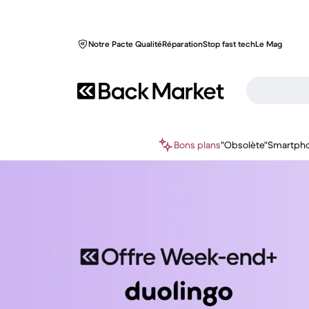
Notre Pacte Qualité
Réparation
Stop fast tech
Le Mag
Bons plans
"Obsolète"
Smartph
Back Market : Passez au meilleur de la tech reconditionnée.