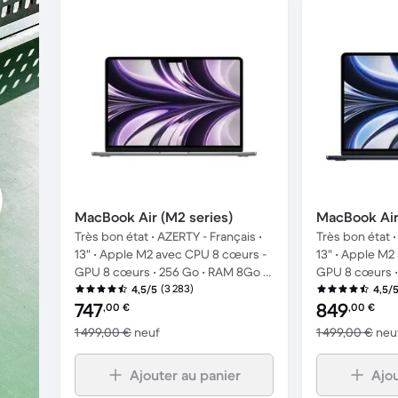
MacBook Air (M2 series)
MacBook Air
Très bon état • AZERTY - Français •
Très bon état •
13" • Apple M2 avec CPU 8 cœurs -
13" • Apple M2
GPU 8 cœurs • 256 Go • RAM 8Go •
GPU 8 cœurs •
Gris sidéral
(3 283)
Minuit
4,5/5
4,5/
Prix reconditionné :
Prix reconditio
747
849
,00
€
,00
€
contre 1 499,00 € neuf
1 499,00 €
neuf
1 499,00 €
neu
Ajouter au panier
Ajou