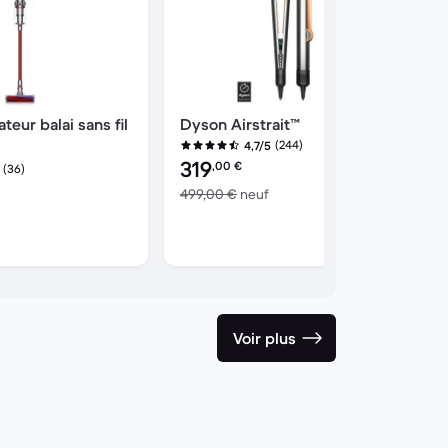
teur balai sans fil
Dyson Airstrait™
(244)
4,7/5
Prix reconditionné :
319
,00
€
(36)
nné :
contre 499,00 € neuf
499,00 €
neuf
contre 599,00 € neuf
Voir plus