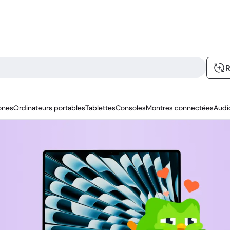
R
ones
Ordinateurs portables
Tablettes
Consoles
Montres connectées
Audi
1 / 5.