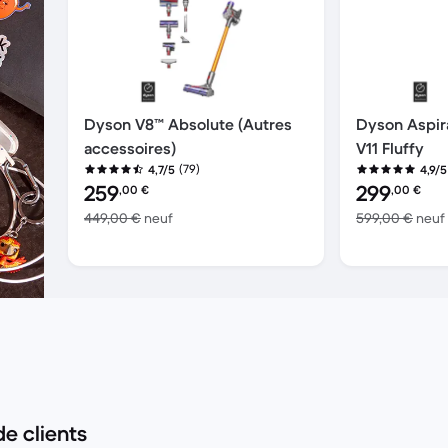
Dyson V8™ Absolute (Autres
Dyson Aspira
accessoires)
V11 Fluffy
(79)
4,7/5
4,9/5
Prix reconditionné :
Prix reconditio
259
299
,00
€
,00
€
contre 449,00 € neuf
449,00 €
neuf
599,00 €
neuf
de clients