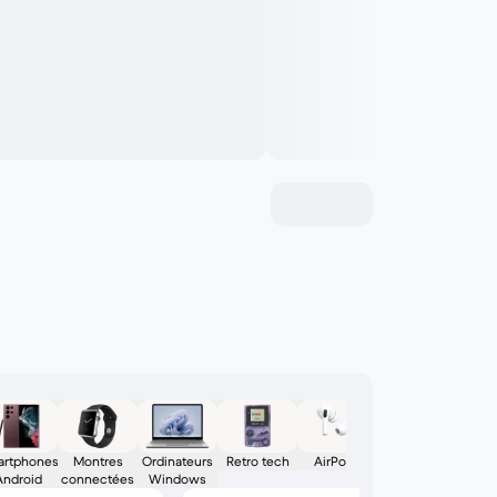
rtphones
Montres
Ordinateurs
Retro tech
AirPods
Consoles
Android
connectées
Windows