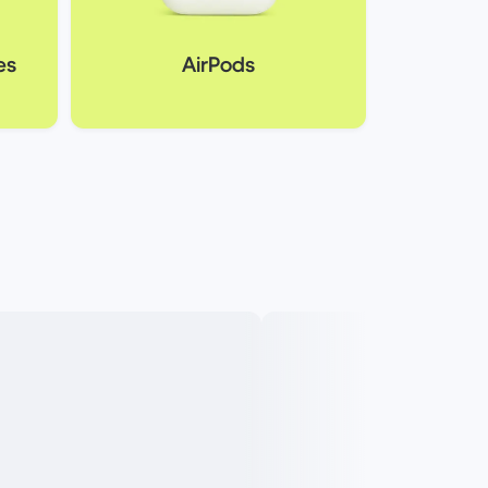
es
AirPods