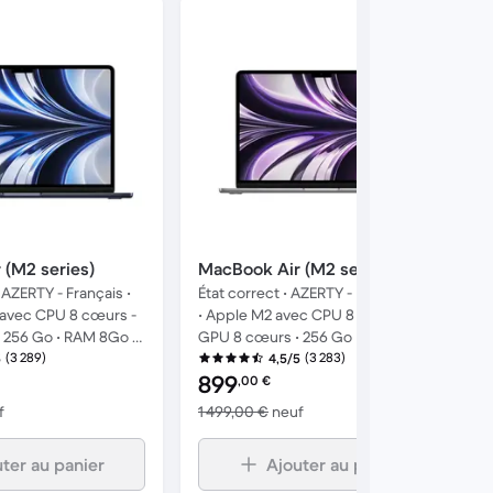
 (M2 series)
MacBook Air (M2 series)
 AZERTY - Français •
État correct • AZERTY - Français • 13"
 avec CPU 8 cœurs -
• Apple M2 avec CPU 8 cœurs -
 256 Go • RAM 8Go •
GPU 8 cœurs • 256 Go • RAM 8Go •
(3 289)
Gris sidéral
(3 283)
5
4,5/5
nné :
Prix reconditionné :
899
,00
€
contre 1 499,00 € neuf
contre 1 499,00 € neuf
f
1 499,00 €
neuf
ter au panier
Ajouter au panier