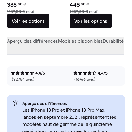
Prix reconditionné :
Prix reconditionné :
385
445
,00
€
,00
€
contre 1 159,00 € neuf
contre 1 259,00 € 
1 159,00 €
neuf
1 259,00 €
neuf
Voir les options
Voir les options
Aperçu des différences
Modèles disponibles
Durabilité
Per
4,4/5
4,4/5
(32754 avis)
(16766 avis)
Aperçu des différences
Les iPhone 13 Pro et iPhone 13 Pro Max,
lancés en septembre 2021, représentent les
modèles haut de gamme de la quinzième
génération de smartphones Apple. Bien