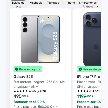
Baisse de
MacBook
Tablettes
iPhone
Smartphones
Montr
prix
Android
connec
Baisse de prix
Baisse de prix
Galaxy S25
iPhone 17 Pro Ma
État correct • Argent • 256 Go • SIM
État correct • Bleu i
physique + eSIM
SIM physique + eSI
(2 433)
(1 347
4,5/5
4,5/5
Prix reconditionné :
Prix reconditionné :
495
1 199
,00
€
,00
€
Économisez 65,00 €
Économisez 100,99 
Prix le plus bas : 560,00 €
Prix le plus bas : 1 2