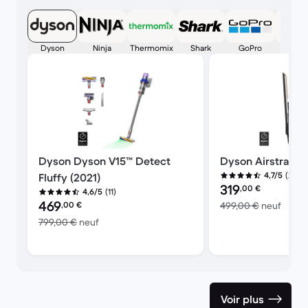
Dyson
Ninja
Thermomix
Shark
GoPro
Appl
Dyson Dyson V15™ Detect
Dyson Airstrait™
(244)
4,7/5
Fluffy (2021)
Prix reconditionné :
319
,00
€
(11)
4,6/5
Prix reconditionné :
469
contr
,00
€
499,00 €
neuf
contre 799,00 € neuf
799,00 €
neuf
Voir plus