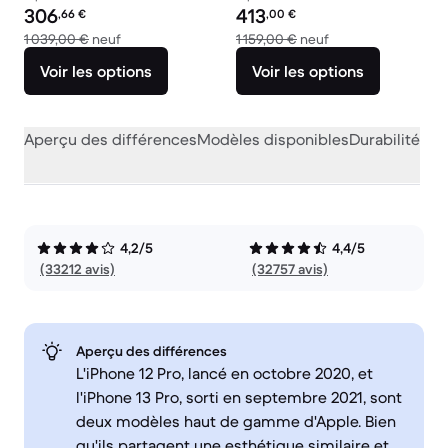
Prix reconditionné :
Prix reconditionné :
306
413
,66
€
,00
€
contre 1 039,00 € neuf
contre 1 159,00 € n
1 039,00 €
neuf
1 159,00 €
neuf
Voir les options
Voir les options
Aperçu des différences
Modèles disponibles
Durabilité
Per
4,2/5
4,4/5
(33212 avis)
(32757 avis)
Aperçu des différences
L'iPhone 12 Pro, lancé en octobre 2020, et
l'iPhone 13 Pro, sorti en septembre 2021, sont
deux modèles haut de gamme d'Apple. Bien
qu'ils partagent une esthétique similaire et