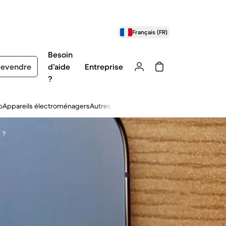
Français (FR)
Besoin
evendre
d’aide
Entreprise
?
o
Appareils électroménagers
Autres
 ?