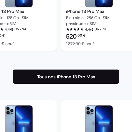
 13 Pro Max
iPhone 13 Pro Max
in • 128 Go • SIM
Bleu alpin • 256 Go • SIM
ue + eSIM
physique + eSIM
(16 774)
(16 751)
4,4/5
4,4/5
onditionné :
Prix reconditionné :
520
0
€
,00
€
contre 1 259,00 € neuf
contre 1 379,00 € ne
0 €
neuf
1 379,00 €
neuf
Tous nos iPhone 13 Pro Max