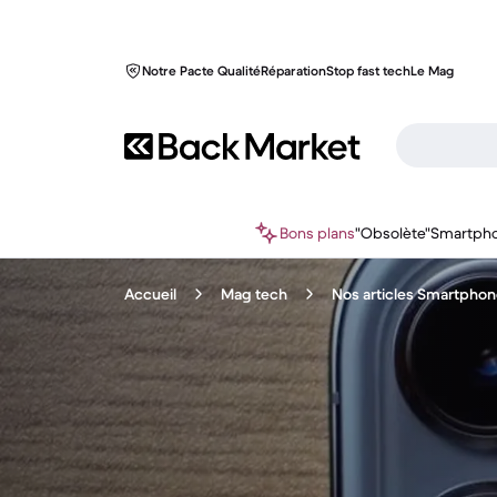
Notre Pacte Qualité
Réparation
Stop fast tech
Le Mag
Bons plans
"Obsolète"
Smartph
Accueil
Mag tech
Nos articles Smartpho