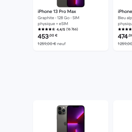
iPhone 13 Pro Max
iPhone
Graphite • 128 Go • SIM
Bleu alp
physique + eSIM
physiq
(16 766)
4,4/5
Prix reconditionné :
Prix rec
453
474
,00
€
,0
contre 1 259,00 € neuf
1 259,00 €
neuf
1 259,0