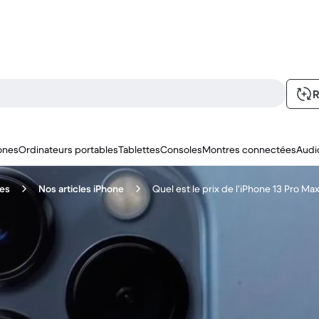
R
ones
Ordinateurs portables
Tablettes
Consoles
Montres connectées
Audi
nes
Nos articles iPhone
Quel est le prix de l’iPhone 13 Pro Max