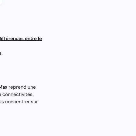
 différences entre le
s.
 Max
reprend une
 connectivités,
us concentrer sur