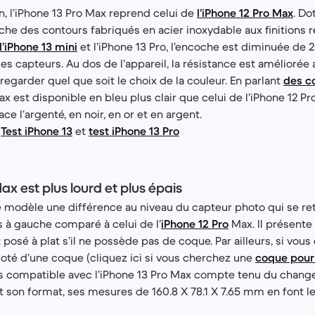
, l’iPhone 13 Pro Max reprend celui de
l’iPhone 12 Pro Max
. Do
fiche des contours fabriqués en acier inoxydable aux finitions
l’iPhone 13 mini
et l’iPhone 13 Pro, l’encoche est diminuée de 
s capteurs. Au dos de l’appareil, la résistance est amélioré
regarder quel que soit le choix de la couleur. En parlant
des co
Max est disponible en bleu plus clair que celui de l’iPhone 12 P
e l’argenté, en noir, en or et en argent.
:
Test iPhone 13
et
test iPhone 13 Pro
ax est plus lourd et plus épais
modèle une différence au niveau du capteur photo qui se ret
s à gauche comparé à celui de l’
iPhone 12 Pro
Max. Il présente
t posé à plat s’il ne possède pas de coque. Par ailleurs, si vou
té d’une coque (cliquez ici si vous cherchez une
coque pour
s compatible avec l’iPhone 13 Pro Max compte tenu du change
 son format, ses mesures de 160.8 X 78.1 X 7.65 mm en font l