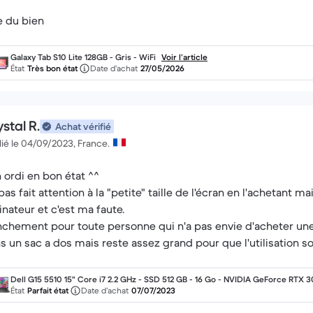
 du bien
Galaxy Tab S10 Lite 128GB - Gris - WiFi
Voir l’article
État
Très bon état
Date d’achat
27/05/2026
stal R.
Achat vérifié
ié le 04/09/2023, France.
 ordi en bon état ^^
i pas fait attention à la "petite" taille de l'écran en l'achetant 
inateur et c'est ma faute.
nchement pour toute personne qui n'a pas envie d'acheter une ho
s un sac a dos mais reste assez grand pour que l'utilisation so
Dell G15 5510 15" Core i7 2.2 GHz - SSD 512 GB - 16 Go - NVIDIA GeForce RTX 
0 AZERTY - Français
État
Parfait état
Date d’achat
07/07/2023