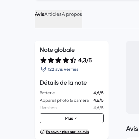
Avis
Articles
À propos
Note globale
4,3/5
122 avis vérifiés
Détails de la note
Batterie
4,6/5
Appareil photo & caméra
4,6/5
Livraison
4,6/5
Accessoires
4,6/5
Plus
Emballage
4,5/5
Avis
Performances globales
4,3/5
En savoir plus sur les avis
Aspect esthétique
4,3/5