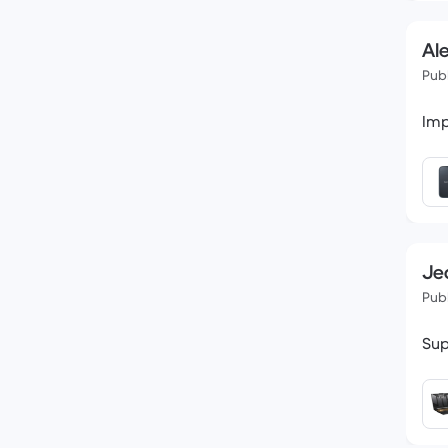
Ale
Publ
Imp
Je
Publ
Sup