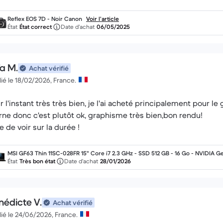
Reflex EOS 7D - Noir Canon
Voir l’article
État
État correct
Date d’achat
06/05/2025
ïa M.
Achat vérifié
ié le 18/02/2026, France.
r l'instant très très bien, je l'ai acheté principalement pour l
rne donc c'est plutôt ok, graphisme très bien,bon rendu!
e de voir sur la durée !
MSI GF63 Thin 11SC-028FR 15" Core i7 2.3 GHz - SSD 512 GB - 16 Go - NVIDIA G
rce GTX 1650 AZERTY - Français
État
Très bon état
Date d’achat
28/01/2026
nédicte V.
Achat vérifié
ié le 24/06/2026, France.