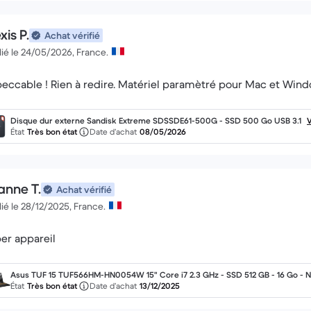
xis P.
Achat vérifié
ié le 24/05/2026, France.
eccable ! Rien à redire. Matériel paramètré pour Mac et Windo
Disque dur externe Sandisk Extreme SDSSDE61-500G - SSD 500 Go USB 3.1
V
État
Très bon état
Date d’achat
08/05/2026
anne T.
Achat vérifié
ié le 28/12/2025, France.
er appareil
Asus TUF 15 TUF566HM-HN0054W 15" Core i7 2.3 GHz - SSD 512 GB - 16 Go - N
ia GeForce RTX 3060 AZERTY - Français
État
Très bon état
Date d’achat
13/12/2025