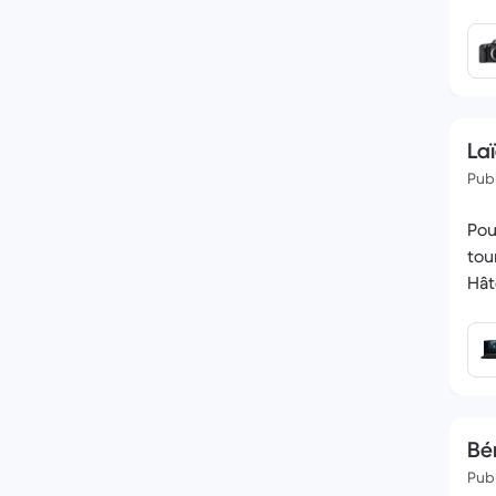
La
Publ
Pou
tou
Hât
Bé
Publ