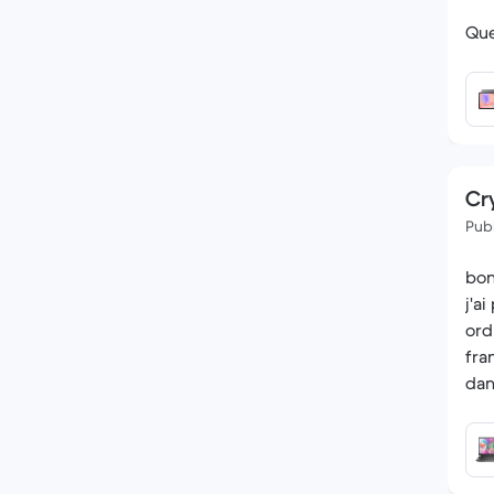
Que
Cry
Publ
bon
j'a
ord
fra
dan