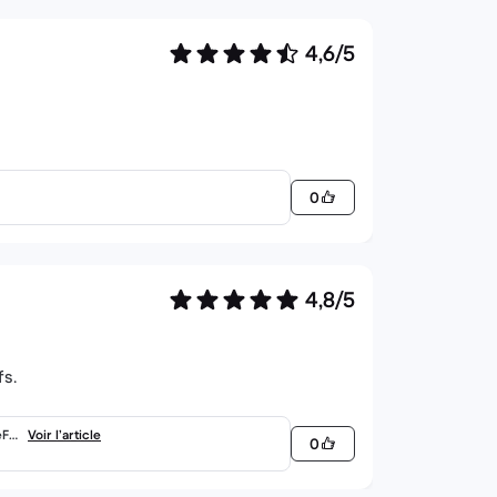
4,6/5
0
4,8/5
fs.
eFo
Voir l’article
0