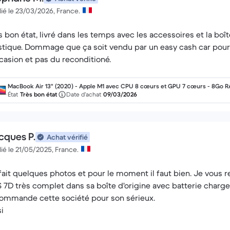
ié le 23/03/2026, France.
s bon état, livré dans les temps avec les accessoires et la boît
stique. Dommage que ça soit vendu par un easy cash car pour av
ccasion et pas du reconditioné.
MacBook Air 13" (2020) - Apple M1 avec CPU 8 cœurs et GPU 7 cœurs - 8Go 
- SSD 256Go - Écran standard - AZERTY - Français
État
Très bon état
Date d’achat
09/03/2026
cques P.
Achat vérifié
ié le 21/05/2025, France.
i fait quelques photos et pour le moment il faut bien. Je vous r
 7D très complet dans sa boîte d'origine avec batterie chargeu
ommande cette société pour son sérieux.
si