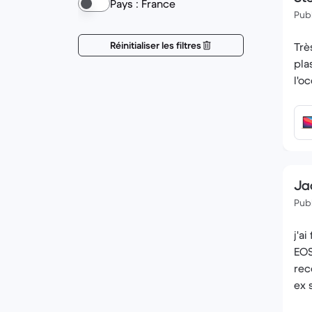
Pays : France
Publ
Réinitialiser les filtres
Trè
pla
l'o
Ja
Publ
j'a
EOS
rec
ex 