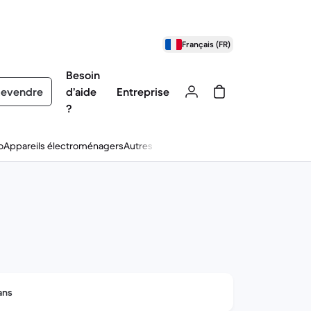
Français (FR)
Besoin
evendre
d’aide
Entreprise
?
o
Appareils électroménagers
Autres
ans