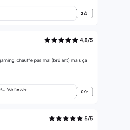
2
4,8/5
e gaming, chauffe pas mal (brûlant) mais ça
eFo
Voir l’article
0
5/5