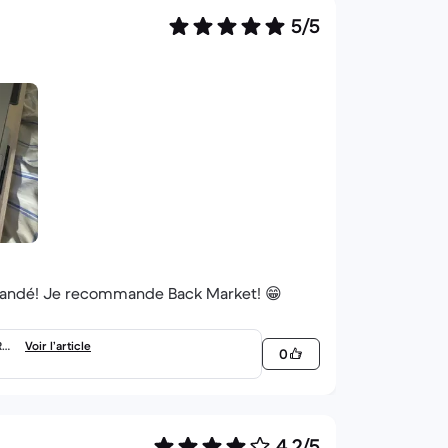
5/5
 demandé! Je recommande Back Market! 😁
RA
Voir l’article
0
4,2/5