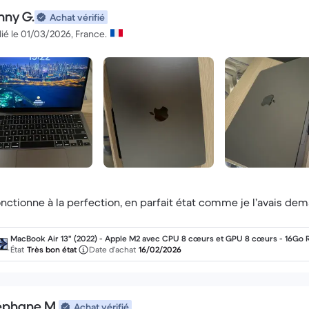
nny G.
Achat vérifié
ié le 01/03/2026, France.
fonctionne à la perfection, en parfait état comme je l’avais
MacBook Air 13" (2022) - Apple M2 avec CPU 8 cœurs et GPU 8 cœurs - 16Go 
M - SSD 256Go - Écran standard - AZERTY - Français
État
Très bon état
Date d’achat
16/02/2026
éphane M.
Achat vérifié