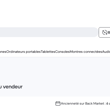
R
ones
Ordinateurs portables
Tablettes
Consoles
Montres connectées
Audi
du vendeur
Ancienneté sur Back Market :
6 