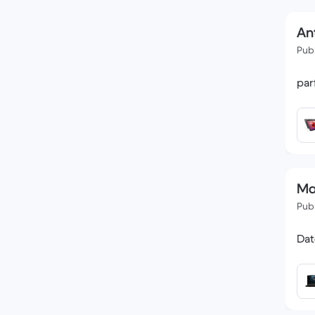
An
Publ
par
Mar
Publ
Dat