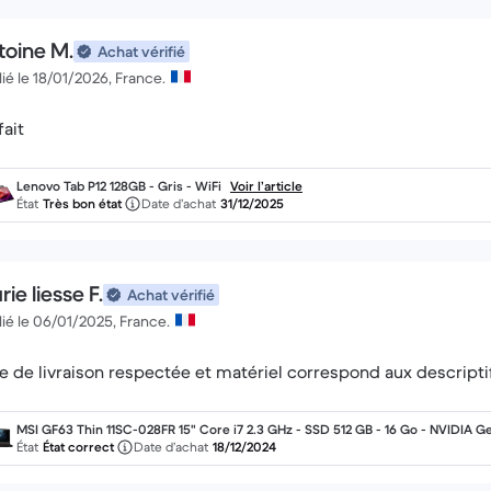
toine M.
Achat vérifié
ié le 18/01/2026, France.
fait
Lenovo Tab P12 128GB - Gris - WiFi
Voir l’article
État
Très bon état
Date d’achat
31/12/2025
ie liesse F.
Achat vérifié
ié le 06/01/2025, France.
e de livraison respectée et matériel correspond aux descripti
MSI GF63 Thin 11SC-028FR 15" Core i7 2.3 GHz - SSD 512 GB - 16 Go - NVIDIA G
rce GTX 1650 AZERTY - Français
État
État correct
Date d’achat
18/12/2024