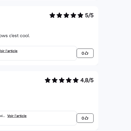
5/5
ws c’est cool.
oir l’article
0
4,8/5
vid
Voir l’article
0