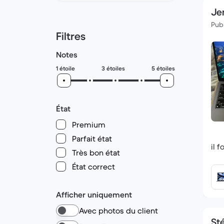
Je
Publ
Filtres
Notes
1 étoile
3 étoiles
5 étoiles
État
Premium
Parfait état
il 
Très bon état
État correct
Afficher uniquement
Avec photos du client
St