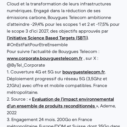
Cloud et la transformation de leurs infrastructures
numériques. Engagé dans la réduction de ses
émissions carbone, Bouygues Telecom ambitionne
d’atteindre -29,4% pour les scopes 1 et 2 et -17,5% pour
le scope 3 d’ici 2027, des objectifs approuvés par
l’initiative Science Based Targets (SBTi)
.
#OnEstFaitPourEtreEnsemble
Pour suivre l’actualité de Bouygues Telecom :
www.corporate.bouyguestelecom.fr
, sur X :
@ByTel_Corporate
1. Couverture 4G et 5G sur
bouyguestelecom.fr
.
Déploiement progressif du réseau 5G (3,5Ghz et
2,1Ghz) avec offre et mobile compatibles. France
métropolitaine.
2. Source : «
Evaluation de l’impact environnemental
d’un ensemble de produits reconditionnés
», Ademe,
2022
3. Engagement 24 mois. 200Go en France
métropolitaine, Europe/DOM et Suisse, dont 35Go dans