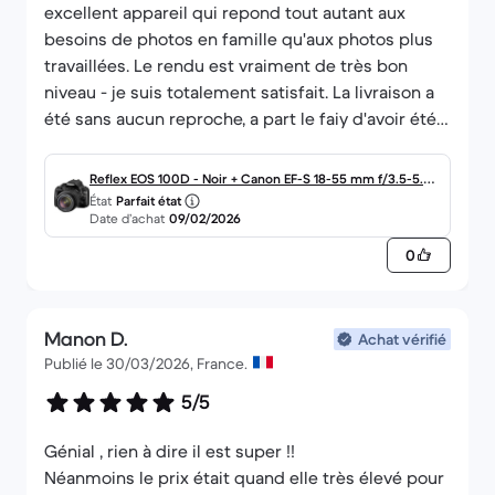
excellent appareil qui repond tout autant aux
–
besoins de photos en famille qu'aux photos plus
What's BM Pro? Europe / US
travaillées. Le rendu est vraiment de très bon
Create an account Europe / US
niveau - je suis totalement satisfait. La livraison a
été sans aucun reproche, a part le faiy d'avoir été
On Tue, Jun 09 2026, at 05:14 PM, Derbez wrote:
plus rapide qu'annoncée ;)
Bonsoir,
Reflex EOS 100D - Noir + Canon EF-S 18-55 mm f/3.5-5.6 II
J'ai des difficultés à la mise au point en mode
État
Parfait état
I f/3.5-5.6
zoom
Date d’achat
09/02/2026
Il me faut choisir les photos en rafales pour éviter
0
d'enclencher sur du flou bien qu'au final la photo
soit nette.
Je suis, pour préciser, en mode automatique le
Manon D.
Achat vérifié
temps de me familiariser avec toutes ses
Publié le 30/03/2026, France.
fonctions.
5/5
Sinon je suis ravie.
Si vous pouvez éclairer ma lanterne je prendrai
Génial , rien à dire il est super !!
vos conseils avec plaisir.
Néanmoins le prix était quand elle très élevé pour
Est-ce une pile défectueuse à changer