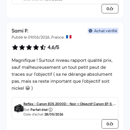
0
Sami P.
Achat vérifié
Publié le 09/06/2026, France.
4,6/5
Magnifique ! Surtout niveau rapport qualité prix,
sauf malheureusement un tout petit peut de
traces sur l’objectif ( sa ne dérange absolument
pas, mais sa reste important que l’objectif soit
nickel 😀 )
Reflex - Canon EOS 2000D - Noir + Objectif Canon EF-S 18
État
Parfait état
-55mm f/3.5-5.6 IS II
Date d’achat
28/05/2026
0