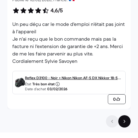
4,6/5
Un peu déçu car le mode d'emploi n'était pas joint
à l'appareil
Je n'ai reçu que le bon commande mais pas la
facture ni l'extension de garantie de +2 ans. Merci
de me les faire parvenir au plus vite.
Cordialement Sylvie Savoyen
Reflex D3100 - Noir + Nikon Nikon AF-S DX Nikkor 18-55
État
Très bon état
mm f/3.5-5.6G VR f/3.5-5.6G
Date d’achat
03/02/2026
0