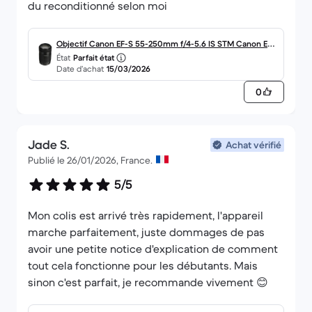
du reconditionné selon moi
éventuellement à l'intérieur de l'appareil ?
Dans l'attente de vous lire.
Objectif Canon EF-S 55-250mm f/4-5.6 IS STM Canon EF
État
Parfait état
Merci
55-250mm f/4-5.6
Date d’achat
15/03/2026
0
Bonne soirée.
Marie Derbez
Jade S.
Achat vérifié
Publié le 26/01/2026, France.
5/5
Mon colis est arrivé très rapidement, l'appareil
marche parfaitement, juste dommages de pas
avoir une petite notice d'explication de comment
tout cela fonctionne pour les débutants. Mais
sinon c'est parfait, je recommande vivement 😊