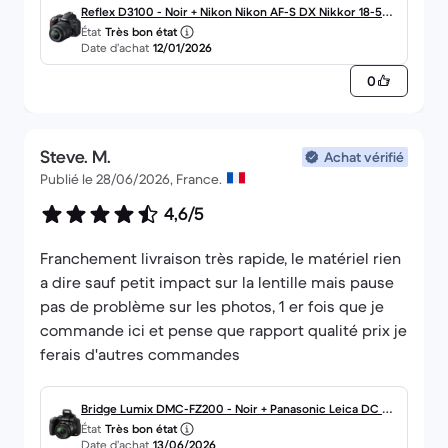
Reflex D3100 - Noir + Nikon Nikon AF-S DX Nikkor 18-55
État
Très bon état
mm f/3.5-5.6G VR f/3.5-5.6G
Date d’achat
12/01/2026
0
Steve. M.
Achat vérifié
Publié le 28/06/2026, France.
4,6/5
Franchement livraison très rapide, le matériel rien
a dire sauf petit impact sur la lentille mais pause
pas de problème sur les photos, 1 er fois que je
commande ici et pense que rapport qualité prix je
ferais d'autres commandes
Bridge Lumix DMC-FZ200 - Noir + Panasonic Leica DC Va
État
Très bon état
rio-Elmar f/2.8 25–600mm ASPH f/2.8
Date d’achat
13/06/2026