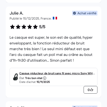
Julie A.
Achat vérifié
Publié le 15/12/2025, France.
5/5
Le casque est super, le son est de qualité, hyper
enveloppant, la fonction réducteur de bruit
marche très bien ! Le seul mini défaut est que
l'arc du casque fait un poil mal au crâne au bout
d'1h-1h30 d'utilisation... Sinon parfait !
Casque réducteur de bruit sans fil avec micro Sony WH-1
État
Très bon état
000XM4 - Noir
Date d’achat
15/11/2025
0