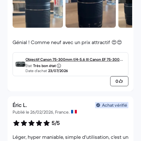
Service Client de backmarket.fr via leur formulaire
disponible ici. Pour envoyer votre message il vous
suffit de choisir "Votre question concerne un
achat sur Back Market" puis "Je n'ai encore rien
acheté mais j'ai une question". Vous recevrez une
Génial ! Comme neuf avec un prix attractif 😍😍
réponse sous 24 heures.
Si vous avez effectivement passé commande sur
Objectif Canon 75-300mm f/4-5.6 III Canon EF 75-300m
État
Très bon état
Back Market Pro, pourriez-vous me transmettre le
m f/4-5.6
Date d’achat
23/07/2026
numéro de la commande ou l'email associé à
0
votre compte ?
Toutes nos excuses pour la gêne occasionnée.
Éric L.
Achat vérifié
Publié le 26/02/2026, France.
Bien à vous,
5/5
Camille
Léger, hyper maniable, simple d'utilisation, c'est un