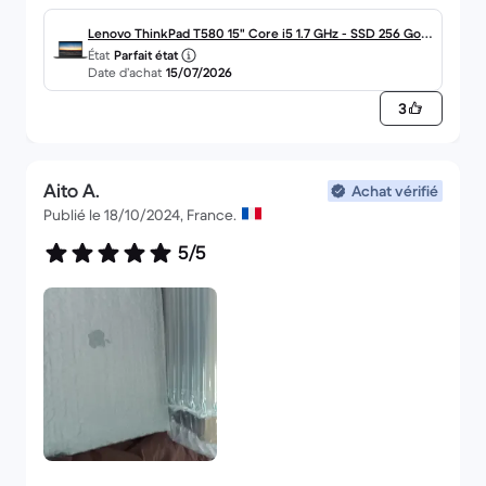
accessoires utilisés pour ce faire.
Il est bien évident que j’ai en ma possession les
Lenovo ThinkPad T580 15" Core i5 1.7 GHz - SSD 256 Go -
État
Parfait état
pièces défectueuses et vous joints une photo de
8 Go AZERTY - Français
Date d’achat
15/07/2026
3
Aito A.
Achat vérifié
Publié le 18/10/2024, France.
5/5