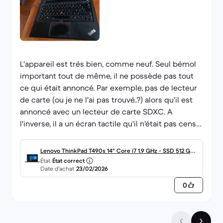
L'appareil est trés bien, comme neuf. Seul bémol
important tout de même, il ne possède pas tout
ce qui était annoncé. Par exemple, pas de lecteur
de carte (ou je ne l'ai pas trouvé..?) alors qu'il est
annoncé avec un lecteur de carte SDXC. A
l'inverse, il a un écran tactile qu'il n'était pas censé
avoir, hélas sans utilité pour moi.
Dommage, d'autant plus que ça semble être un
Lenovo ThinkPad T490s 14" Core i7 1.9 GHz - SSD 512 Go -
problème récurrent, d'après d'autres avis, et un
État
État correct
16 Go AZERTY - Français
Date d’achat
23/02/2026
autre achatr précédent pour lequel j'aurais pu
émettre les mêmes remarques (les négatives
0
mais aussi les positives) Mis à part ça, l'état est
absolument parfait, alors qu'il n'était censé n'être
que "correct" !