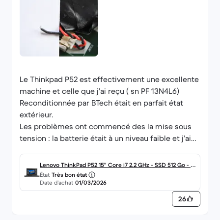
Le Thinkpad P52 est effectivement une excellente
machine et celle que j’ai reçu ( sn PF 13N4L6)
Reconditionnée par BTech était en parfait état
extérieur.
Les problèmes ont commencé des la mise sous
tension : la batterie était à un niveau faible et j’ai
voulu la recharger en branchant le chargeur
fournis. Le chargement ne se faisant pas
Lenovo ThinkPad P52 15" Core i7 2.2 GHz - SSD 512 Go - 16
correctement (de nombreuses coupures
État
Très bon état
Go AZERTY - Français
Date d’achat
01/03/2026
intermittentes), j’ai résolu d’extraire la batterie
pour un éventuel problème de contact du au
26
transport. En re-démarrant la machine, je me suis