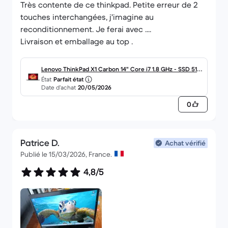
Très contente de ce thinkpad. Petite erreur de 2
touches interchangées, j'imagine au
reconditionnement. Je ferai avec ....
Livraison et emballage au top .
Lenovo ThinkPad X1 Carbon 14" Core i7 1.8 GHz - SSD 512
État
Parfait état
Go - 16 Go AZERTY - Français
Date d’achat
20/05/2026
0
Patrice D.
Achat vérifié
Publié le 15/03/2026, France.
4,8/5