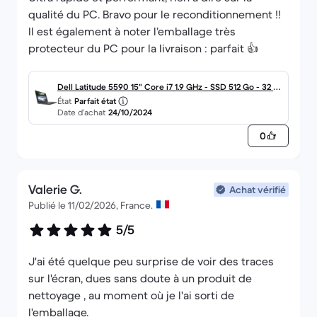
qualité du PC. Bravo pour le reconditionnement !!
Il est également à noter l’emballage très
protecteur du PC pour la livraison : parfait 👍
Dell Latitude 5590 15" Core i7 1.9 GHz - SSD 512 Go - 32 G
État
Parfait état
o AZERTY - Français
Date d’achat
24/10/2024
0
Valerie G.
Achat vérifié
Publié le 11/02/2026, France.
5/5
J'ai été quelque peu surprise de voir des traces
sur l'écran, dues sans doute à un produit de
nettoyage , au moment où je l'ai sorti de
l'emballage.