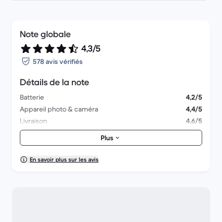
Note globale
4,3/5
578 avis vérifiés
Détails de la note
Batterie
4,2/5
Appareil photo & caméra
4,4/5
Livraison
4,6/5
Accessoires
4,2/5
Plus
Emballage
4,6/5
Performances globales
4,2/5
En savoir plus sur les avis
Aspect esthétique
4,3/5