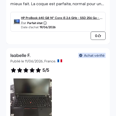
mieux fait. La coque est parfaite, normal pour un
pc qualifié de parfait état, mais pas le clavier.
HP ProBook 640 G8 14" Core i5 2.6 GHz - SSD 256 Go - 16
État
Parfait état
Go AZERTY - Français
Date d’achat
19/06/2026
0
Isabelle F.
Achat vérifié
Publié le 11/06/2026, France.
5/5