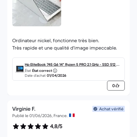
Ordinateur nickel, fonctionne très bien.
Très rapide et une qualité d'image impeccable.
Hp EliteBook 745 G6 14" Ryzen 5 PRO 2.1 GHz - SSD 512 Go
État
État correct
- 16 Go AZERTY - Français
Date d’achat
01/04/2026
0
Virginie F.
Achat vérifié
Publié le 01/06/2026, France.
4,8/5