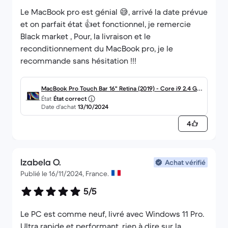
Le MacBook pro est génial 😅, arrivé la date prévue
et on parfait état 👍et fonctionnel, je remercie
Black market , Pour, la livraison et le
reconditionnement du MacBook pro, je le
recommande sans hésitation !!!
MacBook Pro Touch Bar 16" Retina (2019) - Core i9 2.4 GH
État
État correct
z 512 SSD - 16 Go AZERTY - Français
Date d’achat
13/10/2024
4
Izabela O.
Achat vérifié
Publié le 16/11/2024, France.
5/5
Le PC est comme neuf, livré avec Windows 11 Pro.
Ultra rapide et performant, rien à dire sur la