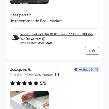
Il est parfait.
Je recommande Back Market
Lenovo ThinkPad T14s G1 14" Core i5 1.6 GHz - SSD 256 G
État
État correct
o - 8 Go AZERTY - Français
Date d’achat
12/05/2026
0
Jacques R.
Achat vérifié
Publié le 18/04/2026, France.
5/5