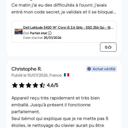
Ce matin j'ai eu des difficultés à l'ouvrir, j'avais
entré mon code secret, je validais et il se bloquait,
jusqu'au moment où j'ai cliqué sur une clé
apparue.
Dell Latitude 5420 14" Core i5 2.6 GHz - SSD 256 Go - 16 G
État
Parfait état
o AZERTY - Français
Date d’achat
25/01/2026
0
Christophe R.
Achat vérifié
Publié le 10/07/2026, France.
4,6/5
Appareil reçu très rapidement et très bien
emballé. Jusqu'à présent il fonctionne
parfaitement.
Seul bémol qui explique que je ne mette pas 5
étoiles, le nettoyage du clavier aurait pu être