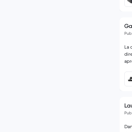
Gae
Publ
La 
dir
apr
La
Publ
Dan