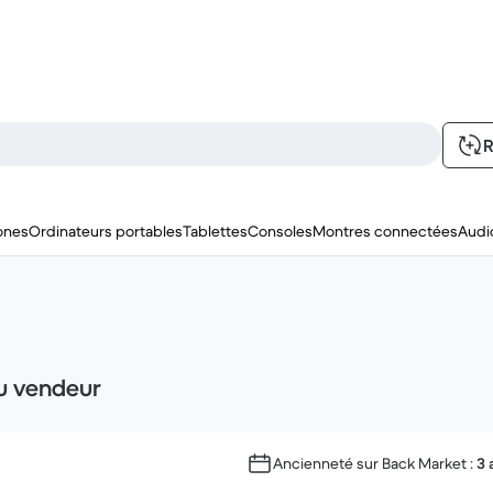
R
ones
Ordinateurs portables
Tablettes
Consoles
Montres connectées
Audi
du vendeur
Ancienneté sur Back Market :
3 