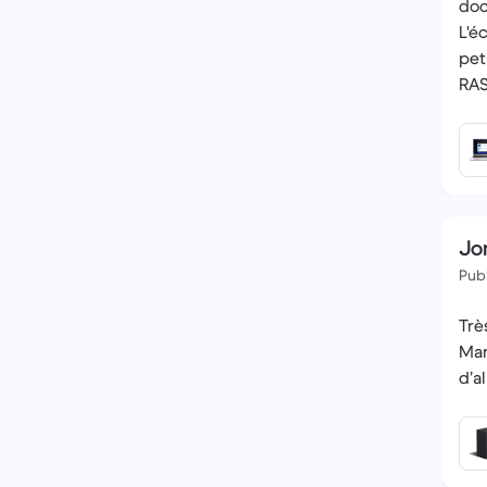
doc
L'é
pet
RAS
Jo
Publ
Trè
Man