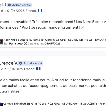
l J.
Achat vérifié
ié le 01/06/2026, France.
iment incroyable !! Très bien reconditionné ! Les Nitro 5 sont 
formances / Prix ! Je recommande fortement ! ✅
Acer Nitro 5 AN515-57-50FJ 15" Core i5 2.6 GHz - SSD 512 GB - 16 Go - NVIDIA
Force RTX 3060 AZERTY - Français
État
Parfait état
Date d’achat
06/05/2026
urence V.
Achat vérifié
ié le 11/01/2026, France.
se en mains facile et en cours. A priori tout fonctionne mais je
mon achat et de l'accompagnement de back market pour aider
ctionnalités.
Lenovo ThinkPad E16 G1 16" Core i7 2.6 GHz - SSD 512 Go - 16 Go AZERTY - Fran