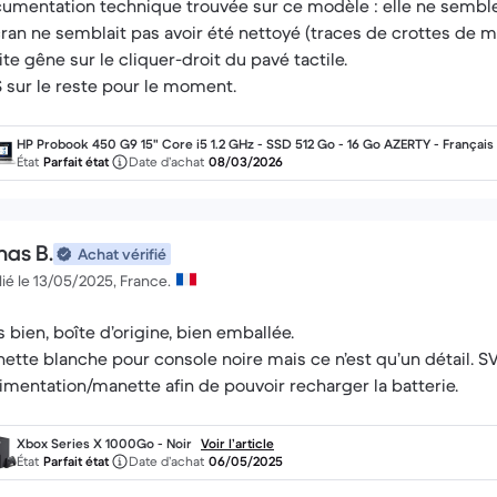
umentation technique trouvée sur ce modèle : elle ne semble p
cran ne semblait pas avoir été nettoyé (traces de crottes de 
ite gêne sur le cliquer-droit du pavé tactile.
 sur le reste pour le moment.
HP Probook 450 G9 15" Core i5 1.2 GHz - SSD 512 Go - 16 Go AZERTY - Français
État
Parfait état
Date d’achat
08/03/2026
nas B.
Achat vérifié
ié le 13/05/2025, France.
s bien, boîte d’origine, bien emballée.
ette blanche pour console noire mais ce n’est qu’un détail. SV
d’alimentation/manette afin de pouvoir recharger la batterie.
Xbox Series X 1000Go - Noir
Voir l’article
État
Parfait état
Date d’achat
06/05/2025