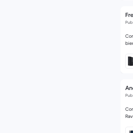
Fre
Publ
Con
bie
Ana
Publ
Com
Rav