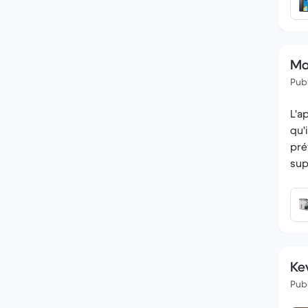
Ma
Publ
L'a
qu'
pré
sup
Kev
Publ