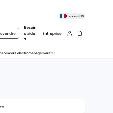
Français (FR)
Besoin
evendre
d’aide
Entreprise
?
o
Appareils électroménagers
Autres
ans