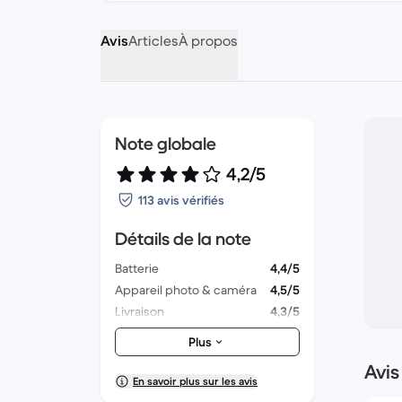
Avis
Articles
À propos
Note globale
4,2/5
113 avis vérifiés
Détails de la note
Batterie
4,4/5
Appareil photo & caméra
4,5/5
Livraison
4,3/5
Accessoires
3,6/5
Plus
Emballage
4,2/5
Avis
Performances globales
4,2/5
En savoir plus sur les avis
Aspect esthétique
4,3/5