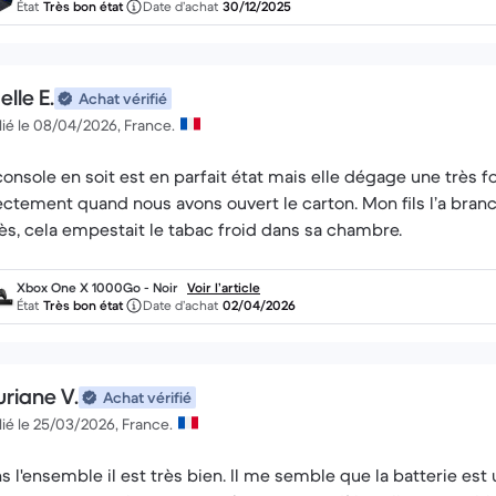
s
État
Très bon état
Date d’achat
30/12/2025
lle E.
Achat vérifié
ié le 08/04/2026, France.
console en soit est en parfait état mais elle dégage une très f
ectement quand nous avons ouvert le carton. Mon fils l’a br
ès, cela empestait le tabac froid dans sa chambre.
Xbox One X 1000Go - Noir
Voir l’article
État
Très bon état
Date d’achat
02/04/2026
uriane V.
Achat vérifié
ié le 25/03/2026, France.
s l'ensemble il est très bien. Il me semble que la batterie est 