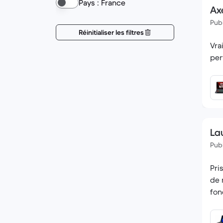
Pays : France
Axe
Publ
Réinitialiser les filtres
Vra
per
La
Publ
Pri
de 
fon