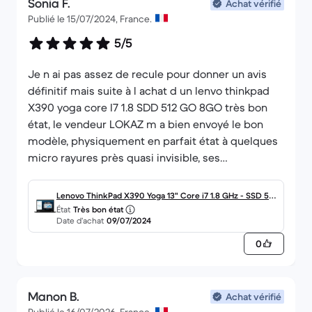
Sonia F.
Achat vérifié
Publié le 15/07/2024, France.
5/5
Je n ai pas assez de recule pour donner un avis
définitif mais suite à l achat d un lenvo thinkpad
X390 yoga core I7 1.8 SDD 512 GO 8GO très bon
état, le vendeur LOKAZ m a bien envoyé le bon
modèle, physiquement en parfait état à quelques
micro rayures près quasi invisible, ses
performances sont plutôt bonnes pour ne pas
dire excellentes à voir après un mois d utilisation,
Lenovo ThinkPad X390 Yoga 13" Core i7 1.8 GHz - SSD 512
le reconditionnement a été fait intelligemment
État
Très bon état
Go - 8 Go AZERTY - Français
Date d’achat
09/07/2024
même si j'ai peu de connaissance en la matière, le
technicien n était pas dans l'obligation de si bien
0
le reconditionner mais il l'a fait. Conclusion le
technicien de chez LOKAZ ayant touché à mon
ordi est super
Manon B.
Achat vérifié