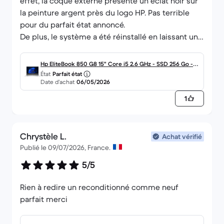
effet, la coque externe présente un éclat noir sur
la peinture argent près du logo HP. Pas terrible
pour du parfait état annoncé.
De plus, le système a été réinstallé en laissant un
répertoire Windows-old qui aurait été dû être
supprimé totalement pour optimiser l'espace
Hp EliteBook 850 G8 15" Core i5 2.6 GHz - SSD 256 Go - 1
disque pas extraordinaire puisqu'il n'est que de
État
Parfait état
6 Go AZERTY - Français
Date d’achat
06/05/2026
256 Go.
U peu déçu donc de tous ses points quand on
1
achète du parfait état pour avoir une qualité de
satisfaction client maxi.
Chrystèle L.
Achat vérifié
Publié le 09/07/2026, France.
5/5
Rien à redire un reconditionné comme neuf
parfait merci