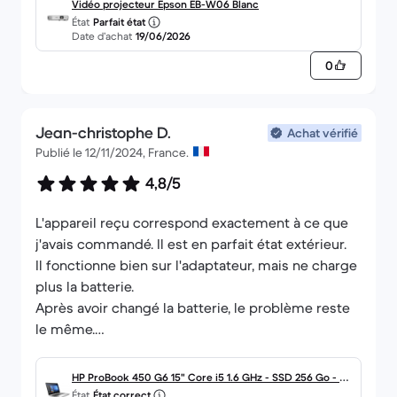
Vidéo projecteur Epson EB-W06 Blanc
État
Parfait état
Date d’achat
19/06/2026
0
Jean-christophe D.
Achat vérifié
Publié le 12/11/2024, France.
4,8/5
L'appareil reçu correspond exactement à ce que
j'avais commandé. Il est en parfait état extérieur.
Il fonctionne bien sur l'adaptateur, mais ne charge
plus la batterie.
Après avoir changé la batterie, le problème reste
le même.
L'option "nous contacter" est mal redirigée.
HP ProBook 450 G6 15" Core i5 1.6 GHz - SSD 256 Go - 8
État
État correct