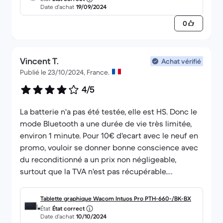
Go AZERTY - Français
Date d’achat
19/09/2024
0
Vincent T.
Achat vérifié
Publié le 23/10/2024, France.
4/5
La batterie n'a pas été testée, elle est HS. Donc le
mode Bluetooth a une durée de vie très limitée,
environ 1 minute. Pour 10€ d'ecart avec le neuf en
promo, vouloir se donner bonne conscience avec
du reconditionné a un prix non négligeable,
surtout que la TVA n'est pas récupérable.
Je ne pense pas renouveler l'opération :(
Tablette graphique Wacom Intuos Pro PTH-660-/BK-BX
État
État correct
Date d’achat
10/10/2024