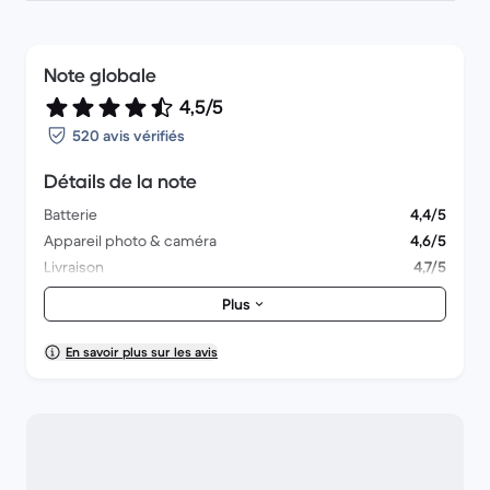
Note globale
4,5/5
520 avis vérifiés
Détails de la note
Batterie
4,4/5
Appareil photo & caméra
4,6/5
Livraison
4,7/5
Accessoires
4,3/5
Plus
Emballage
4,6/5
Performances globales
4,4/5
En savoir plus sur les avis
Aspect esthétique
4,4/5