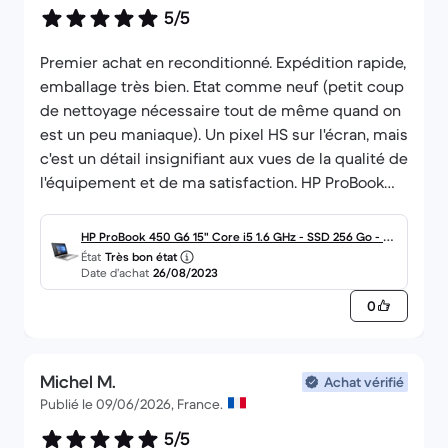
5/5
Premier achat en reconditionné. Expédition rapide,
emballage très bien. Etat comme neuf (petit coup
de nettoyage nécessaire tout de même quand on
est un peu maniaque). Un pixel HS sur l'écran, mais
c'est un détail insignifiant aux vues de la qualité de
l'équipement et de ma satisfaction. HP ProBook
450 G6 15" Core i5 1,6 GHz - SSD 256 Go - 8 Go, eu
au tarif de 442€. Vendeur LOKAZ. Un 5/5!
HP ProBook 450 G6 15" Core i5 1.6 GHz - SSD 256 Go - 8
État
Très bon état
Go AZERTY - Français
Date d’achat
26/08/2023
0
Michel M.
Achat vérifié
Publié le 09/06/2026, France.
5/5