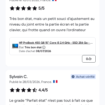
Publié le 16/07/2026, France.
5/5
Très bon état, mais un petit souci d’ajustement au
niveau du joint entre la partie écran et la partie
clavier, qui frotte quand on ouvre l’ordinateur
HP ProBook 450 G8 15" Core i5 2.4 GHz - SSD 256 Go - 8
État
Très bon état
Go AZERTY - Français
Date d’achat
08/07/2026
0
Sylvain C.
Achat vérifié
Publié le 28/03/2026, France.
4,4/5
Le grade "Parfait état" n'est pas tout à fait ce que