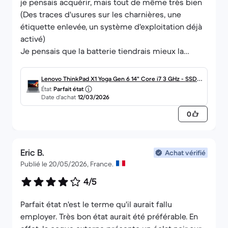
je pensais acquérir, mais tout de même très bien
(Des traces d'usures sur les charnières, une
étiquette enlevée, un système d'exploitation déjà
activé)
Je pensais que la batterie tiendrais mieux la
charge, mais c'est raisonnable surtout que la
recharge est très rapide
Lenovo ThinkPad X1 Yoga Gen 6 14" Core i7 3 GHz - SSD 2
Le stylet est un peu fin pour une bonne prise en
État
Parfait état
56 Go - 16 Go AZERTY - Français
Date d’achat
12/03/2026
main mais il est présent et l'écran tactile est très
bien
0
Eric B.
Achat vérifié
Publié le 20/05/2026, France.
4/5
Parfait état n'est le terme qu'il aurait fallu
employer. Très bon état aurait été préférable. En