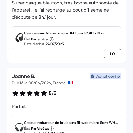
Super casque bleutooh, très bonne autonomie de
l’appareil, je l’ai rechargé au bout d’1 semaine
d’écoute de 8h/ jour.
Casque sans fil avec micro Jbl Tune 520BT - Noir
État
Parfait état
Date d’achat
29/07/2025
1
Joanne B.
Achat vérifié
Publié le 08/06/2026, France.
5/5
Parfait
Casque réducteur de bruit sans fil avec micro Sony WH-
État
Parfait état
CH720N - Noir