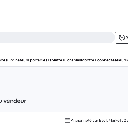
R
ones
Ordinateurs portables
Tablettes
Consoles
Montres connectées
Audi
du vendeur
Ancienneté sur Back Market :
2 