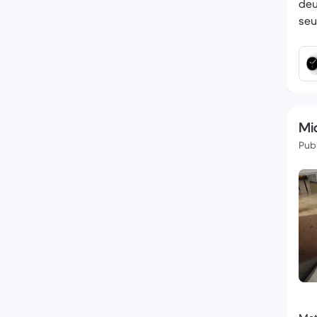
deu
seu
Mi
Publ