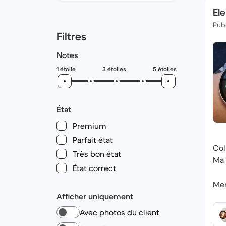
Ele
Publ
Filtres
Notes
1 étoile
3 étoiles
5 étoiles
État
Premium
Parfait état
Col
Très bon état
Ma 
État correct
Mer
Afficher uniquement
Avec photos du client