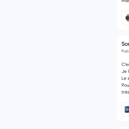
Mat
Son
Publ
C'e
Je 
Le 
Pou
trè