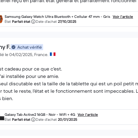
ériel reçu en parfait état général et parfaitement fonctionnel
Samsung Galaxy Watch Ultra Bluetooth + Cellular 47 mm - Gris
Voir l’article
État
Parfait état
Date d’achat
27/10/2025
y F.
Achat vérifié
ié le 04/02/2025, France.
st cadeau pour ce que c'est.
l'ai installée pour une amie.
seul discutable est la taille de la tablette qui est un poil petit 
r tout le reste, l'état et le fonctionnement sont impeccables. 
s bien.
Galaxy Tab Active2 16GB - Noir - WiFi + 4G
Voir l’article
État
Parfait état
Date d’achat
20/01/2025