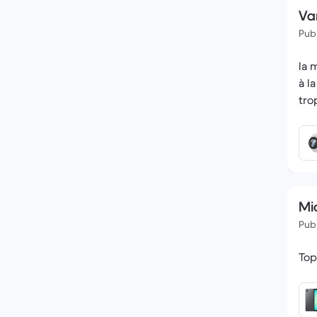
Va
Publ
la 
à l
trop
Mi
Publ
Top