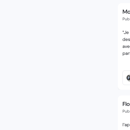
Ma
Publ
"Je
des
ave
par
Flo
Publ
l'a