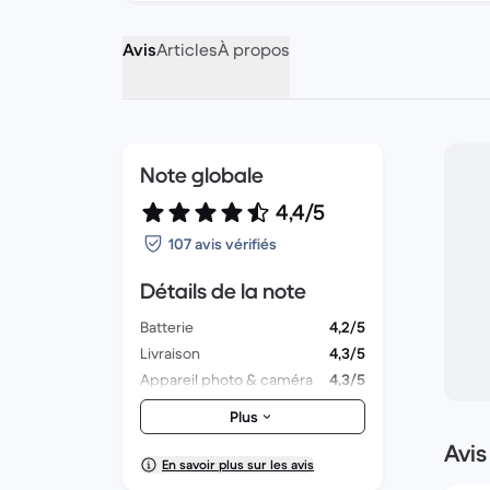
Avis
Articles
À propos
Note globale
4,4/5
107 avis vérifiés
Détails de la note
Batterie
4,2/5
Livraison
4,3/5
Appareil photo & caméra
4,3/5
Accessoires
4,3/5
Plus
Emballage
4,5/5
Avis
Performances globales
4,4/5
En savoir plus sur les avis
Aspect esthétique
4,6/5