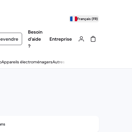
Français (FR)
Besoin
evendre
d’aide
Entreprise
?
o
Appareils électroménagers
Autres
ans