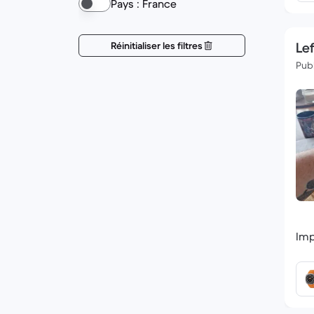
Pays : France
Réinitialiser les filtres
Lef
Publ
Imp