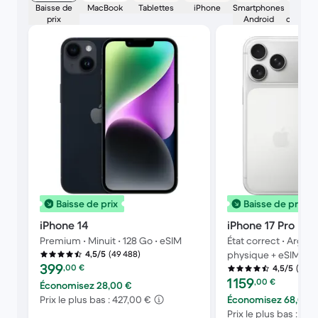
Baisse de
MacBook
Tablettes
iPhone
Smartphones
Montr
prix
Android
connec
Baisse de prix
Baisse de prix
iPhone 14
iPhone 17 Pro
Premium • Minuit • 128 Go • eSIM
État correct • Argent
(49 488)
4,5/5
physique + eSIM • Ba
Prix reconditionné :
399
,00
€
(1 655
4,5/5
Prix reconditionné :
1 159
,00
€
Économisez 28,00 €
Prix le plus bas : 427,00 €
Économisez 68,00 
Prix le plus bas : 1 2