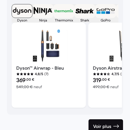
Dyson
Ninja
Thermomix
Shark
GoPro
Appl
Dyson™ Airwrap - Bleu
Dyson Airstrait™
(7)
(244)
4,8/5
4,7/5
Prix reconditionné :
Prix reconditionné :
369
319
,00
€
,00
€
contre 549,00 € neuf
contr
549,00 €
neuf
499,00 €
neuf
Voir plus