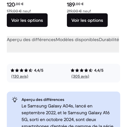
Prix reconditionné :
Prix reconditionné :
120
189
,00
€
,00
€
contre 179,00 € neuf
contre 219,00 € neu
179,00 €
neuf
219,00 €
neuf
Voir les options
Voir les options
Aperçu des différences
Modèles disponibles
Durabilité
Per
4,4/5
4,4/5
(130 avis)
(305 avis)
Aperçu des différences
Le Samsung Galaxy A04s, lancé en
septembre 2022, et le Samsung Galaxy A16
5G, sorti en octobre 2024, sont deux
smartphones d'entrée de gamme de la série