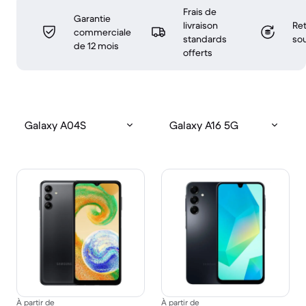
Frais de
Garantie
livraison
Ret
commerciale
standards
sou
de 12 mois
offerts
Galaxy A04S
Galaxy A16 5G
À partir de
À partir de