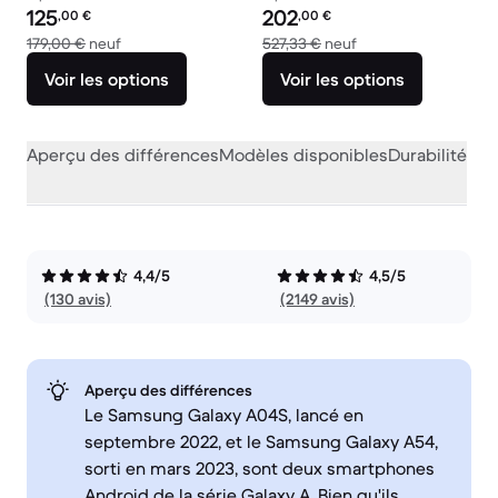
Prix reconditionné :
Prix reconditionné :
125
202
,00
€
,00
€
contre 179,00 € neuf
contre 527,33 € neu
179,00 €
neuf
527,33 €
neuf
Voir les options
Voir les options
Aperçu des différences
Modèles disponibles
Durabilité
Per
4,4/5
4,5/5
(130 avis)
(2149 avis)
Aperçu des différences
Le Samsung Galaxy A04S, lancé en
septembre 2022, et le Samsung Galaxy A54,
sorti en mars 2023, sont deux smartphones
Android de la série Galaxy A. Bien qu'ils