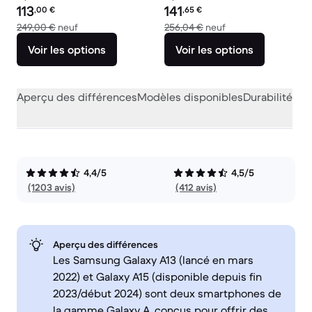
Prix reconditionné :
Prix reconditionné :
113
141
,00
€
,65
€
contre 249,00 € neuf
contre 256,04 € ne
249,00 €
neuf
256,04 €
neuf
Voir les options
Voir les options
Aperçu des différences
Modèles disponibles
Durabilité
Per
4,4/5
4,5/5
(1203 avis)
(412 avis)
Aperçu des différences
Les Samsung Galaxy A13 (lancé en mars
2022) et Galaxy A15 (disponible depuis fin
2023/début 2024) sont deux smartphones de
la gamme Galaxy A, conçus pour offrir des