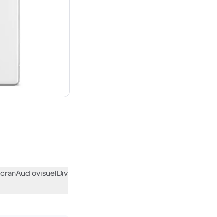
euf
écran
Audiovisuel
Divers
L’avis de la communauté