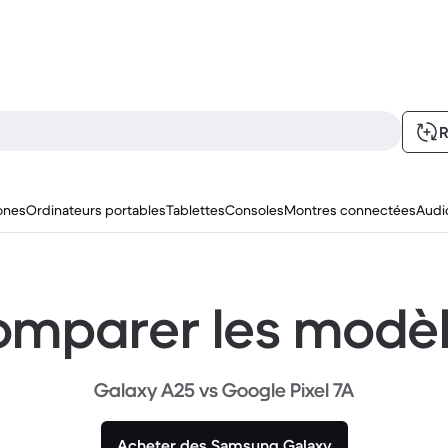
R
ones
Ordinateurs portables
Tablettes
Consoles
Montres connectées
Audi
mparer les modè
Galaxy A25 vs Google Pixel 7A
Acheter des Samsung Galaxy