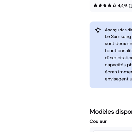
4,4/5
(
Aperçu des di
Le Samsung G
sont deux sm
fonctionnali
d'exploitati
capacités ph
écran immers
envisagent u
Modèles dispo
Couleur