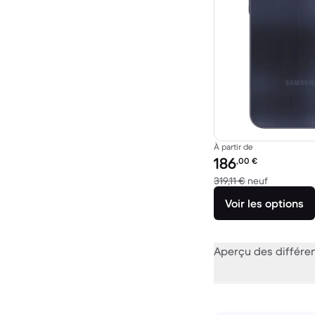
À partir de
Prix reconditionné :
186
,00
€
contre 319,
319,11 €
neuf
Voir les options
Aperçu des différe