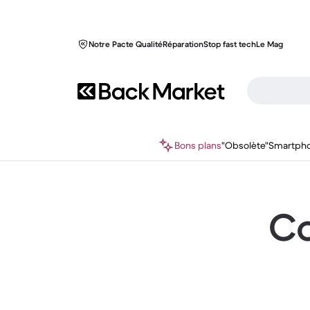
Notre Pacte Qualité
Réparation
Stop fast tech
Le Mag
Bons plans
"Obsolète"
Smartph
Co