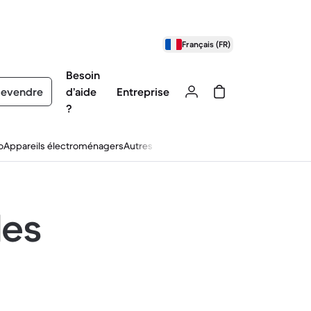
Français (FR)
Besoin
evendre
d’aide
Entreprise
?
o
Appareils électroménagers
Autres
les