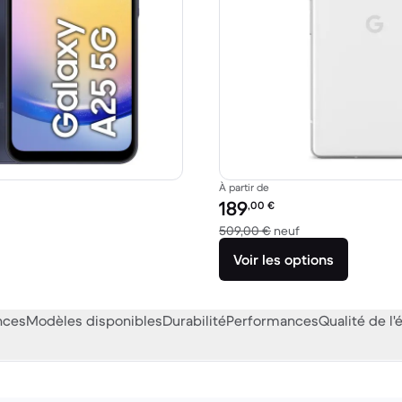
À partir de
Prix reconditionné :
189
,00
€
11 € neuf
contre 509,00 € n
509,00 €
neuf
Voir les options
nces
Modèles disponibles
Durabilité
Performances
Qualité de l'