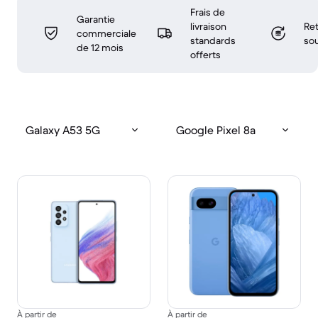
Frais de
Garantie
livraison
Ret
commerciale
standards
sou
de 12 mois
offerts
Galaxy A53 5G
Google Pixel 8a
À partir de
À partir de