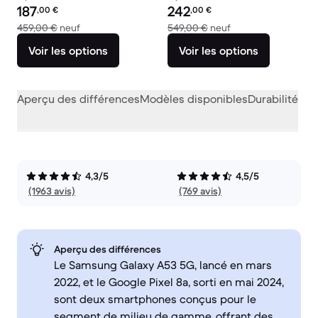
Prix reconditionné :
Prix reconditionné :
187
242
,00
€
,00
€
contre 459,00 € neuf
contre 549,00 € ne
459,00 €
neuf
549,00 €
neuf
Voir les options
Voir les options
Aperçu des différences
Modèles disponibles
Durabilité
Per
4,3/5
4,5/5
(1963 avis)
(769 avis)
Aperçu des différences
Le Samsung Galaxy A53 5G, lancé en mars
2022, et le Google Pixel 8a, sorti en mai 2024,
sont deux smartphones conçus pour le
segment de milieu de gamme, offrant des