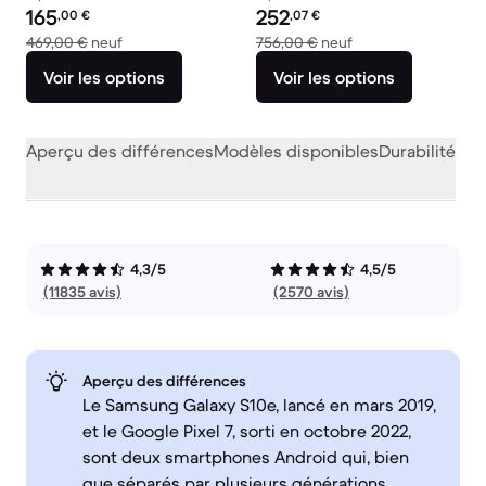
Prix reconditionné :
Prix reconditionné :
165
252
,00
€
,07
€
contre 469,00 € neuf
contre 756,00 € ne
469,00 €
neuf
756,00 €
neuf
Voir les options
Voir les options
Aperçu des différences
Modèles disponibles
Durabilité
Per
4,3/5
4,5/5
(11835 avis)
(2570 avis)
Aperçu des différences
Le Samsung Galaxy S10e, lancé en mars 2019,
et le Google Pixel 7, sorti en octobre 2022,
sont deux smartphones Android qui, bien
que séparés par plusieurs générations,