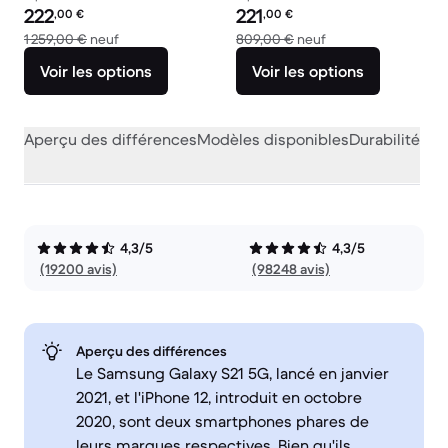
Prix reconditionné :
Prix reconditionné :
222
221
,00
€
,00
€
contre 1 259,00 € neuf
contre 809,00 € ne
1 259,00 €
neuf
809,00 €
neuf
Voir les options
Voir les options
Aperçu des différences
Modèles disponibles
Durabilité
Per
4,3/5
4,3/5
(19200 avis)
(98248 avis)
Aperçu des différences
Le Samsung Galaxy S21 5G, lancé en janvier
2021, et l'iPhone 12, introduit en octobre
2020, sont deux smartphones phares de
leurs marques respectives. Bien qu'ils