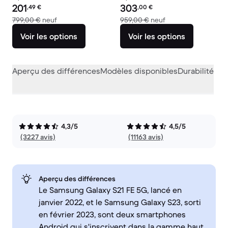
Prix reconditionné :
Prix reconditionné :
201
303
,49
€
,00
€
contre 799,00 € neuf
contre 959,00 € ne
799,00 €
neuf
959,00 €
neuf
Voir les options
Voir les options
Aperçu des différences
Modèles disponibles
Durabilité
Per
4,3/5
4,5/5
(3227 avis)
(11163 avis)
Aperçu des différences
Le Samsung Galaxy S21 FE 5G, lancé en
janvier 2022, et le Samsung Galaxy S23, sorti
en février 2023, sont deux smartphones
Android qui s'inscrivent dans la gamme haut