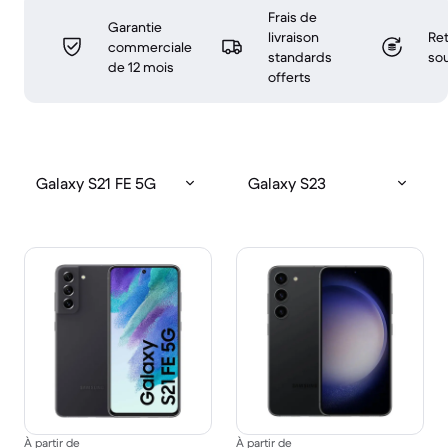
Frais de
Garantie
livraison
Ret
commerciale
standards
sou
de 12 mois
offerts
Galaxy S21 FE 5G
Galaxy S23
À partir de
À partir de