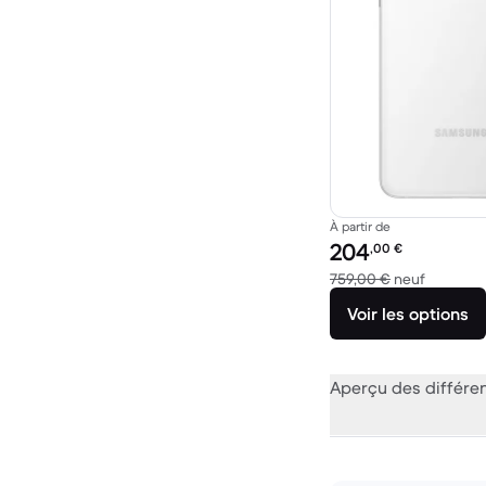
À partir de
Prix reconditionné :
204
,00
€
contre 7
759,00 €
neuf
Voir les options
Aperçu des différe