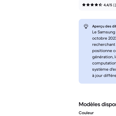
4,4/5
(
Aperçu des di
Le Samsung Ga
octobre 2023
recherchant 
positionne c
génération, 
computationn
système d'ex
à jour différ
Modèles dispo
Couleur