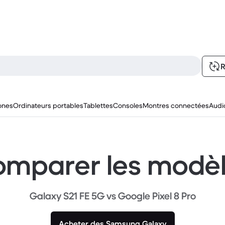
R
ones
Ordinateurs portables
Tablettes
Consoles
Montres connectées
Audi
mparer les modè
Galaxy S21 FE 5G vs Google Pixel 8 Pro
Acheter des Samsung Galaxy