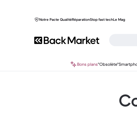
Notre Pacte Qualité
Réparation
Stop fast tech
Le Mag
Bons plans
"Obsolète"
Smartph
Co