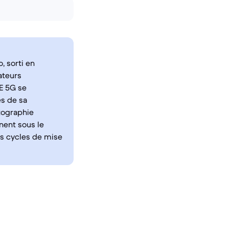
, sorti en
ateurs
FE 5G se
es de sa
otographie
nnent sous le
es cycles de mise