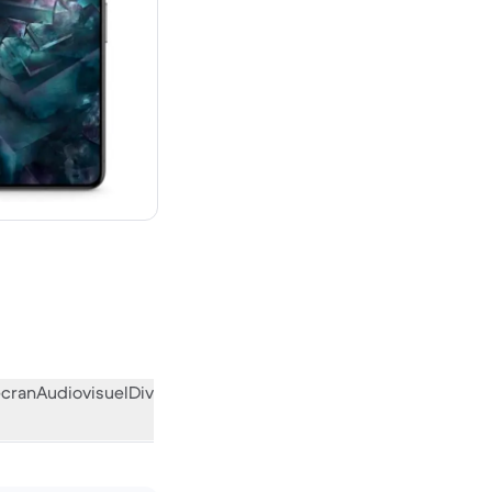
€ neuf
écran
Audiovisuel
Divers
L’avis de la communauté