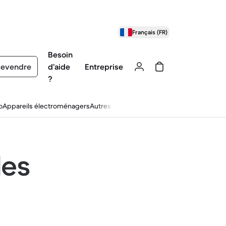
Français (FR)
Besoin
evendre
d’aide
Entreprise
?
o
Appareils électroménagers
Autres
les