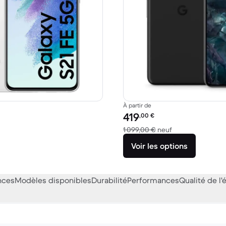
À partir de
Prix reconditionné :
419
,00
€
59,00 € neuf
contre 1 099,00 
1 099,00 €
neuf
Voir les options
nces
Modèles disponibles
Durabilité
Performances
Qualité de l'