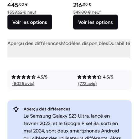
Prix reconditionné :
Prix reconditionné :
445
216
,00
€
,00
€
contre 1 559,62 € neuf
contre 549,00 € ne
1 559,62 €
neuf
549,00 €
neuf
Voir les options
Voir les options
Aperçu des différences
Modèles disponibles
Durabilité
Per
4,5/5
4,5/5
(8025 avis)
(773 avis)
Aperçu des différences
Le Samsung Galaxy S23 Ultra, lancé en
février 2023, et le Google Pixel 8a, sorti en
mai 2024, sont deux smartphones Android
qui ciblent des utilisateurs différents. Alors