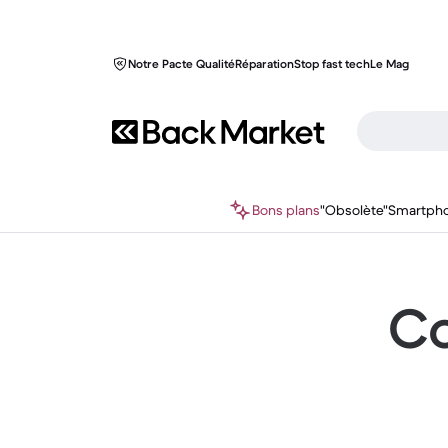
Notre Pacte Qualité
Réparation
Stop fast tech
Le Mag
Bons plans
"Obsolète"
Smartph
Co