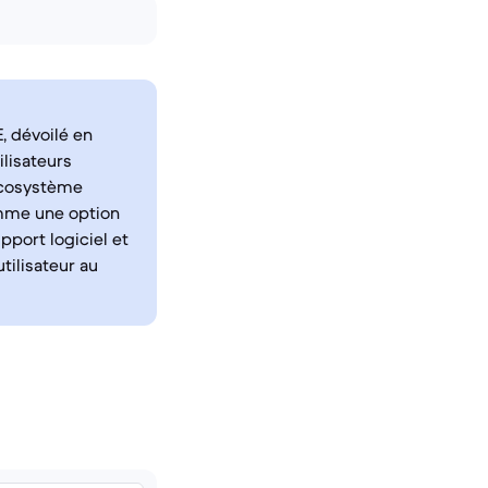
, dévoilé en
lisateurs
écosystème
omme une option
port logiciel et
tilisateur au