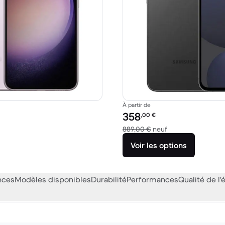
À partir de
Prix reconditionné :
358
,00
€
59,00 € neuf
contre 889,00 € n
889,00 €
neuf
Voir les options
nces
Modèles disponibles
Durabilité
Performances
Qualité de l'