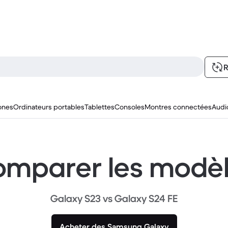
R
ones
Ordinateurs portables
Tablettes
Consoles
Montres connectées
Audi
mparer les modè
Galaxy S23 vs Galaxy S24 FE
Acheter des Samsung Galaxy