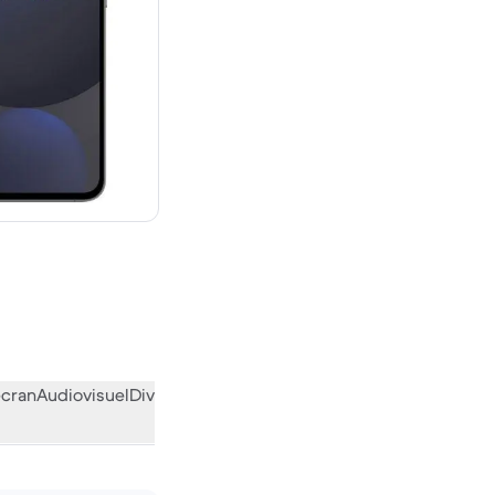
euf
écran
Audiovisuel
Divers
L’avis de la communauté