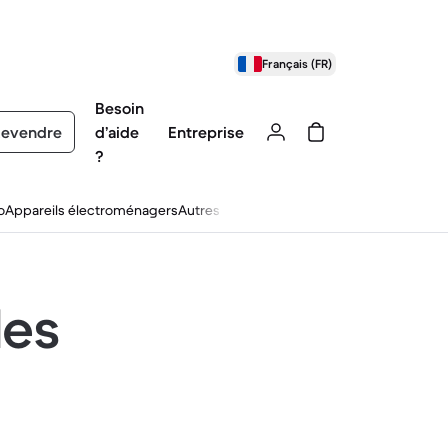
Français (FR)
Besoin
evendre
d’aide
Entreprise
?
o
Appareils électroménagers
Autres
les