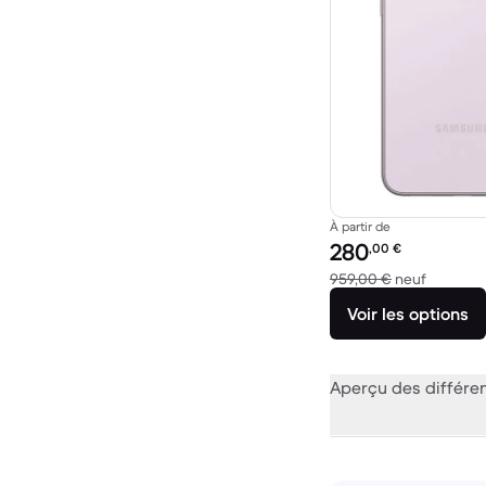
À partir de
Prix reconditionné :
280
,00
€
contre 9
959,00 €
neuf
Voir les options
Aperçu des différe