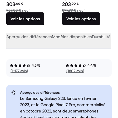
Prix reconditionné :
Prix reconditionné :
303
203
,00
€
,00
€
contre 959,00 € neuf
contre 899,99 € neu
959,00 €
neuf
899,99 €
neuf
Voir les options
Voir les options
Aperçu des différences
Modèles disponibles
Durabilité
Per
4,5/5
4,4/5
(11177 avis)
(1802 avis)
Aperçu des différences
Le Samsung Galaxy S23, lancé en février
2023, et le Google Pixel 7 Pro, commercialisé
en octobre 2022, sont deux smartphones
Android haut de gamme qui ciblent des