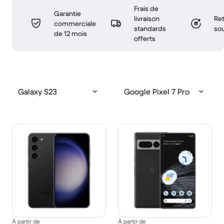
Frais de
Garantie
livraison
Ret
commerciale
standards
sou
de 12 mois
offerts
Galaxy S23
Google Pixel 7 Pro
À partir de
À partir de