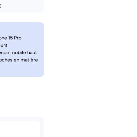
)
one 15 Pro
eurs
ience mobile haut
roches en matière