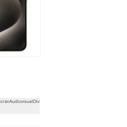
 neuf
écran
Audiovisuel
Divers
L’avis de la communauté