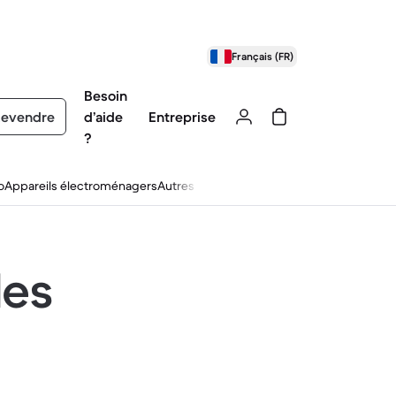
Français (FR)
Besoin
evendre
d’aide
Entreprise
?
o
Appareils électroménagers
Autres
les