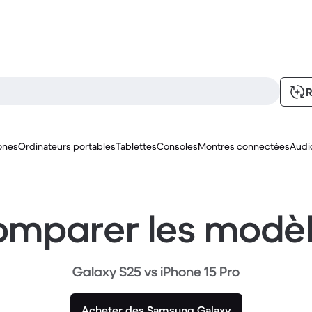
R
ones
Ordinateurs portables
Tablettes
Consoles
Montres connectées
Audi
mparer les modè
Galaxy S25 vs iPhone 15 Pro
Acheter des Samsung Galaxy