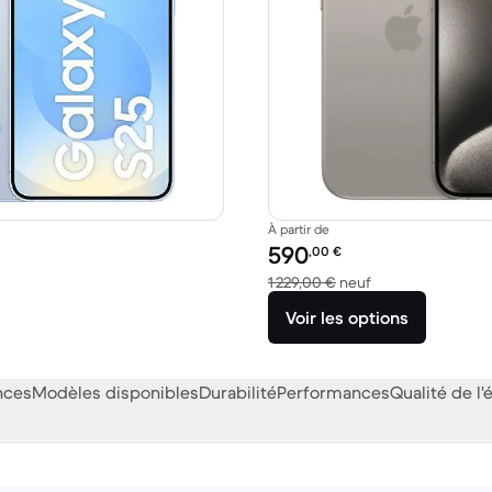
À partir de
Prix reconditionné :
590
,00
€
1,00 € neuf
contre 1 229,00 €
1 229,00 €
neuf
Voir les options
nces
Modèles disponibles
Durabilité
Performances
Qualité de l'