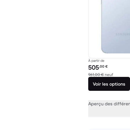
À partir de
Prix reconditionné :
505
,00
€
contre 96
961,00 €
neuf
Voir les options
Aperçu des différe