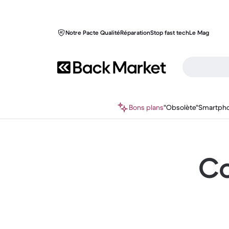
Notre Pacte Qualité
Réparation
Stop fast tech
Le Mag
Bons plans
"Obsolète"
Smartph
Co