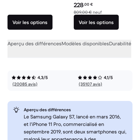
Prix reconditionné :
228
,00
€
contre 809,00 € ne
809,00 €
neuf
Voir les options
Voir les options
Aperçu des différences
Modèles disponibles
Durabilité
Per
4,3/5
4,1/5
(20085 avis)
(35107 avis)
Aperçu des différences
Le Samsung Galaxy S7, lancé en mars 2016,
et l'iPhone 11 Pro, commercialisé en
septembre 2019, sont deux smartphones qui,
malgré leur appartenance à des