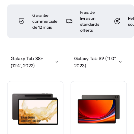
Frais de
Garantie
livraison
Ret
commerciale
standards
sou
de 12 mois
offerts
Galaxy Tab S8+
Galaxy Tab S9 (11.0",
(12.4", 2022)
2023)