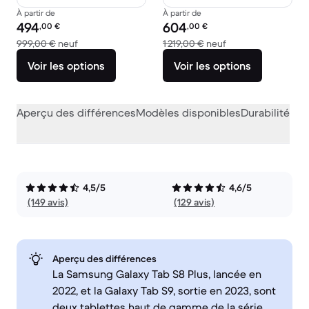
À partir de
À partir de
Prix reconditionné :
Prix reconditionné :
494
604
,00
€
,00
€
contre 999,00 € neuf
contre 1 219,00 € n
999,00 €
neuf
1 219,00 €
neuf
Voir les options
Voir les options
Aperçu des différences
Modèles disponibles
Durabilité
Per
4,5/5
4,6/5
(149 avis)
(129 avis)
Aperçu des différences
La Samsung Galaxy Tab S8 Plus, lancée en
2022, et la Galaxy Tab S9, sortie en 2023, sont
deux tablettes haut de gamme de la série