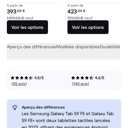
À partir de
À partir de
Prix reconditionné :
Prix reconditionné :
393
423
,00
€
,00
€
contre 1 319,00 € neuf
contre 799,00 € ne
1 319,00 €
neuf
799,00 €
neuf
Voir les options
Voir les options
Aperçu des différences
Modèles disponibles
Durabilité
Per
4,5/5
4,6/5
(55 avis)
(140 avis)
Aperçu des différences
Les Samsung Galaxy Tab S9 FE et Galaxy Tab
S9 FE+ sont deux tablettes tactiles lancées
en 2023, offrant des expériences Android