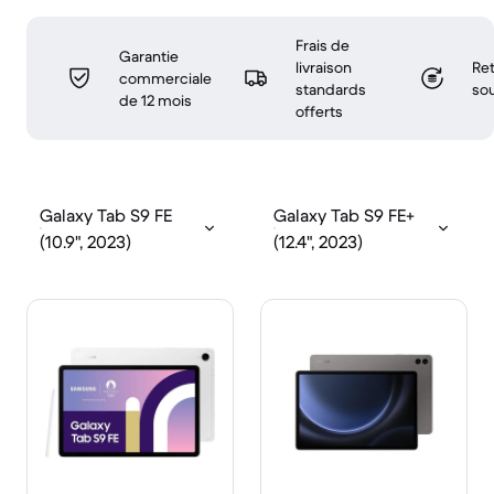
Frais de
Garantie
livraison
Ret
commerciale
standards
sou
de 12 mois
offerts
Galaxy Tab S9 FE
Galaxy Tab S9 FE+
(10.9", 2023)
(12.4", 2023)