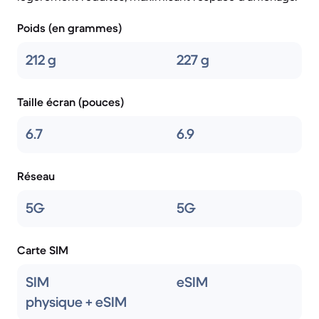
Poids (en grammes)
212 g
227 g
Taille écran (pouces)
6.7
6.9
Réseau
5G
5G
Carte SIM
SIM
eSIM
physique + eSIM