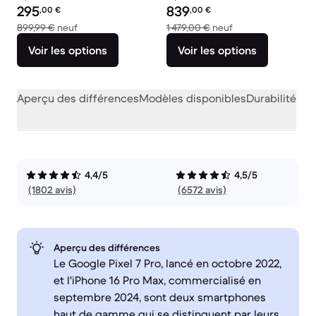
Prix reconditionné :
Prix reconditionné :
295
839
,00
€
,00
€
contre 899,99 € neuf
contre 1 479,00 € 
899,99 €
neuf
1 479,00 €
neuf
Voir les options
Voir les options
Aperçu des différences
Modèles disponibles
Durabilité
Per
4,4/5
4,5/5
(1802 avis)
(6572 avis)
Aperçu des différences
Le Google Pixel 7 Pro, lancé en octobre 2022,
et l'iPhone 16 Pro Max, commercialisé en
septembre 2024, sont deux smartphones
haut de gamme qui se distinguent par leurs