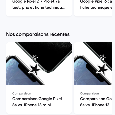
Google Pixel 7, 7 Pro et 7a :
Google Pixel 6 : avi
test, prix et fiche technique
fiche technique en
| Back Market
Back Marke
Nos comparaisons récentes
Comparaison
Comparaison
Comparaison Google Pixel
Comparaison Goog
8a vs. iPhone 13 mini
8a vs. iPhone 13