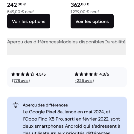
Prix reconditionné :
Prix reconditionné :
242
362
,00
€
,00
€
contre 549,00 € neuf
contre 1 299,00 € 
549,00 €
neuf
1 299,00 €
neuf
Voir les options
Voir les options
Aperçu des différences
Modèles disponibles
Durabilité
Per
4,5/5
4,3/5
(778 avis)
(225 avis)
Aperçu des différences
Le Google Pixel 8a, lancé en mai 2024, et
l'Oppo Find X5 Pro, sorti en février 2022, sont
deux smartphones Android qui s'adressent à
des utilisateurs aux priorités différentes.