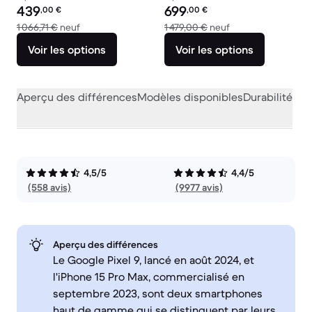
Prix reconditionné :
Prix reconditionné :
439
699
,00
€
,00
€
contre 1 066,71 € neuf
contre 1 479,00 € 
1 066,71 €
neuf
1 479,00 €
neuf
Voir les options
Voir les options
Aperçu des différences
Modèles disponibles
Durabilité
Per
4,5/5
4,4/5
(558 avis)
(9977 avis)
Aperçu des différences
Le Google Pixel 9, lancé en août 2024, et
l'iPhone 15 Pro Max, commercialisé en
septembre 2023, sont deux smartphones
haut de gamme qui se distinguent par leurs