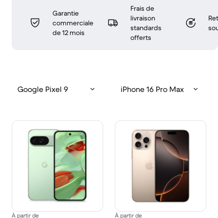
Frais de
Garantie
livraison
Ret
commerciale
standards
sou
de 12 mois
offerts
Google Pixel 9
iPhone 16 Pro Max
À partir de
À partir de