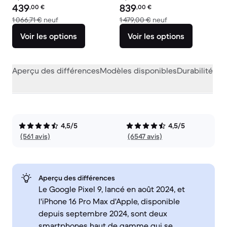
Prix reconditionné :
Prix reconditionné :
439
839
,00
€
,00
€
contre 1 066,71 € neuf
contre 1 479,00 € 
1 066,71 €
neuf
1 479,00 €
neuf
Voir les options
Voir les options
Aperçu des différences
Modèles disponibles
Durabilité
Per
4,5/5
4,5/5
(561 avis)
(6547 avis)
Aperçu des différences
Le Google Pixel 9, lancé en août 2024, et
l'iPhone 16 Pro Max d'Apple, disponible
depuis septembre 2024, sont deux
smartphones haut de gamme qui se