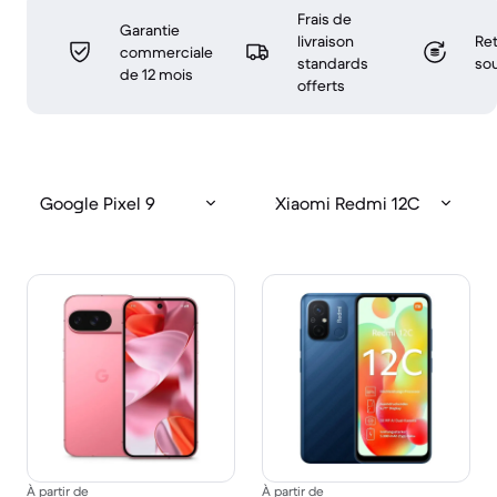
Frais de
Garantie
livraison
Ret
commerciale
standards
sou
de 12 mois
offerts
Google Pixel 9
Xiaomi Redmi 12C
À partir de
À partir de