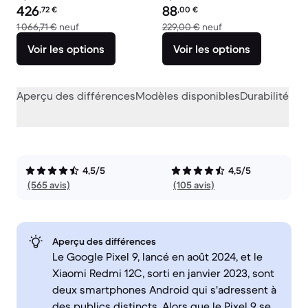
Prix reconditionné :
Prix reconditionné :
426
88
,72
€
,00
€
contre 1 066,71 € neuf
contre 229,00 € neu
1 066,71 €
neuf
229,00 €
neuf
Voir les options
Voir les options
Aperçu des différences
Modèles disponibles
Durabilité
Per
4,5/5
4,5/5
(565 avis)
(105 avis)
Aperçu des différences
Le Google Pixel 9, lancé en août 2024, et le
Xiaomi Redmi 12C, sorti en janvier 2023, sont
deux smartphones Android qui s'adressent à
des publics distincts. Alors que le Pixel 9 se