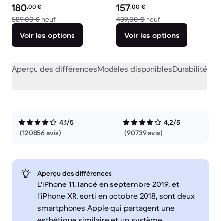
Prix reconditionné :
Prix reconditionné :
180
157
,00
€
,00
€
contre 589,00 € neuf
contre 439,00 € ne
589,00 €
neuf
439,00 €
neuf
Voir les options
Voir les options
Aperçu des différences
Modèles disponibles
Durabilité
Per
4,1/5
4,2/5
(120856 avis)
(90739 avis)
Aperçu des différences
L'iPhone 11, lancé en septembre 2019, et
l'iPhone XR, sorti en octobre 2018, sont deux
smartphones Apple qui partagent une
esthétique similaire et un système