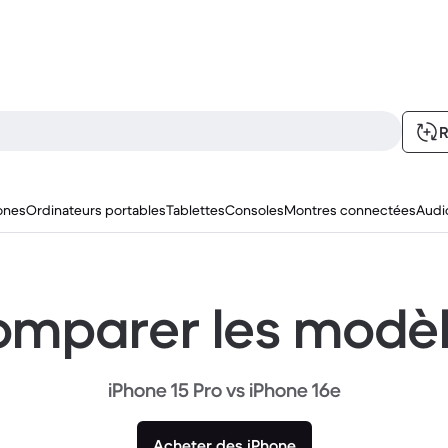
R
ones
Ordinateurs portables
Tablettes
Consoles
Montres connectées
Audi
mparer les modè
iPhone 15 Pro vs iPhone 16e
Acheter des iPhone