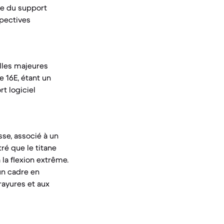
rée du support
spectives
elles majeures
 16E, étant un
t logiciel
sse, associé à un
ré que le titane
 la flexion extrême.
un cadre en
rayures et aux