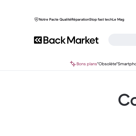
Notre Pacte Qualité
Réparation
Stop fast tech
Le Mag
Bons plans
"Obsolète"
Smartph
Co