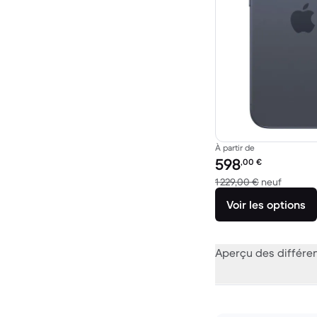
À partir de
Prix reconditionné :
598
,00
€
contre 1
1 229,00 €
neuf
Voir les options
Aperçu des différe