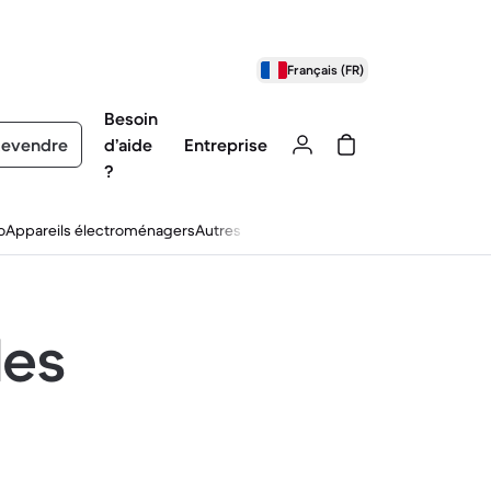
Français (FR)
Besoin
evendre
d’aide
Entreprise
?
o
Appareils électroménagers
Autres
les