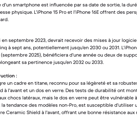
le d'un smartphone est influencée par sa date de sortie, la du
tesse physique. L'iPhone 15 Pro et l'iPhone 16E offrent des per
ard.
ti en septembre 2023, devrait recevoir des mises à jour logici
nq à sept ans, potentiellement jusqu'en 2030 ou 2031. L'iPhone
(septembre 2025), bénéficiera d'une année ou deux de suppor
longeant sa pertinence jusqu'en 2032 ou 2033.
uction :
gre un cadre en titane, reconnu pour sa légèreté et sa robuste
 à l'avant et un dos en verre. Des tests de durabilité ont mont
aux chocs latéraux, mais le dos en verre peut être vulnérable à
nt la tendance des modèles non-Pro, est susceptible d'utiliser 
re Ceramic Shield à l'avant, offrant une bonne résistance aux 