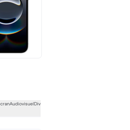
uf
écran
Audiovisuel
Divers
L’avis de la communauté