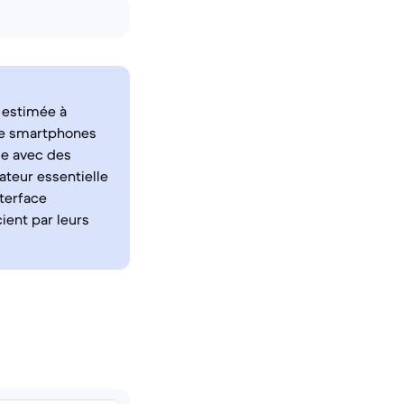
t estimée à
de smartphones
me avec des
ateur essentielle
terface
cient par leurs