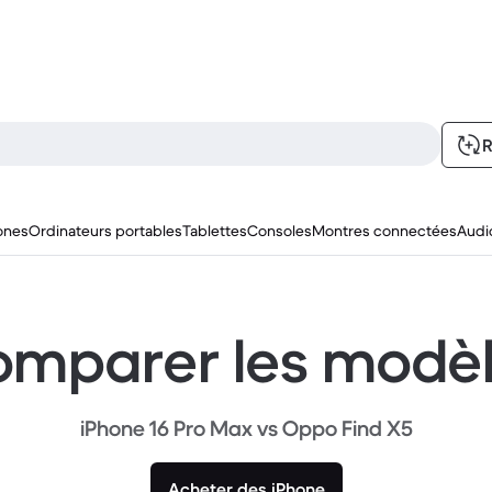
R
ones
Ordinateurs portables
Tablettes
Consoles
Montres connectées
Audi
mparer les modè
iPhone 16 Pro Max vs Oppo Find X5
Acheter des iPhone