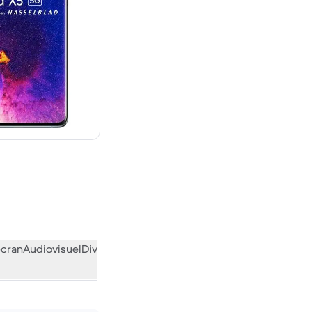
euf
écran
Audiovisuel
Divers
L’avis de la communauté