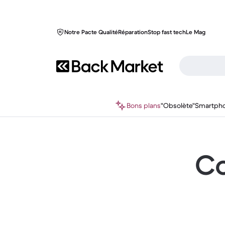
Notre Pacte Qualité
Réparation
Stop fast tech
Le Mag
Bons plans
"Obsolète"
Smartph
Co