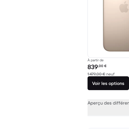
À partir de
Prix reconditionné :
839
,00
€
contre 1
1 479,00 €
neuf
Voir les options
Aperçu des différe