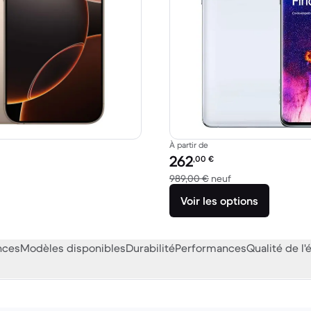
À partir de
Prix reconditionné :
262
,00
€
 479,00 € neuf
contre 989,00 € n
989,00 €
neuf
Voir les options
nces
Modèles disponibles
Durabilité
Performances
Qualité de l'