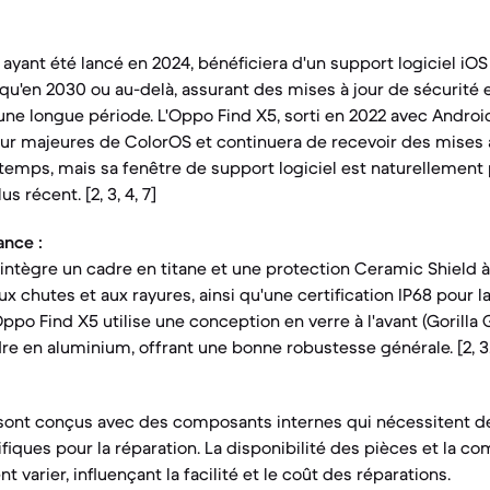
 ayant été lancé en 2024, bénéficiera d'un support logiciel iOS
qu'en 2030 ou au-delà, assurant des mises à jour de sécurité 
une longue période. L'Oppo Find X5, sorti en 2022 avec Android
our majeures de ColorOS et continuera de recevoir des mises à
temps, mais sa fenêtre de support logiciel est naturellement
us récent. [2, 3, 4, 7]
ance :
intègre un cadre en titane et une protection Ceramic Shield à 
x chutes et aux rayures, ainsi qu'une certification IP68 pour la
'Oppo Find X5 utilise une conception en verre à l'avant (Gorilla 
dre en aluminium, offrant une bonne robustesse générale. [2, 3, 
sont conçus avec des composants internes qui nécessitent de
ques pour la réparation. La disponibilité des pièces et la co
 varier, influençant la facilité et le coût des réparations.