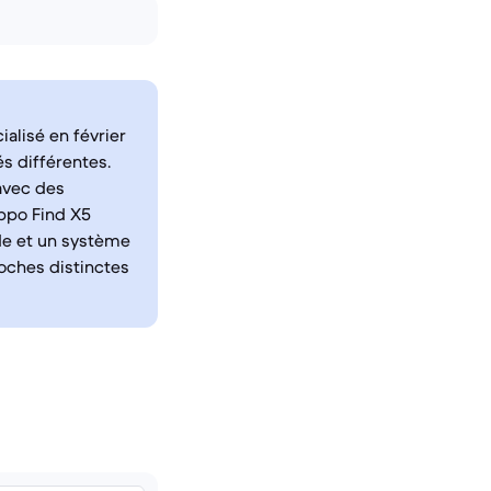
alisé en février
és différentes.
avec des
ppo Find X5
de et un système
oches distinctes