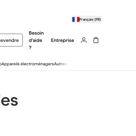
Français (FR)
Besoin
evendre
d’aide
Entreprise
?
o
Appareils électroménagers
Autres
les