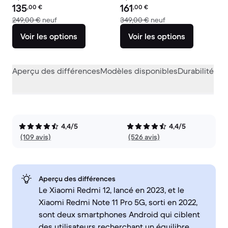
Prix reconditionné :
Prix reconditionné :
135
161
,00
€
,00
€
contre 249,00 € neuf
contre 349,00 € ne
249,00 €
neuf
349,00 €
neuf
Voir les options
Voir les options
Aperçu des différences
Modèles disponibles
Durabilité
Per
4,4/5
4,4/5
(109 avis)
(526 avis)
Aperçu des différences
Le Xiaomi Redmi 12, lancé en 2023, et le
Xiaomi Redmi Note 11 Pro 5G, sorti en 2022,
sont deux smartphones Android qui ciblent
des utilisateurs recherchant un équilibre