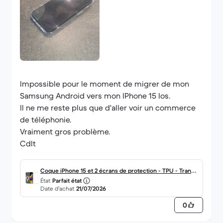
Impossible pour le moment de migrer de mon
Samsung Android vers mon IPhone 15 Ios.
Il ne me reste plus que d'aller voir un commerce
de téléphonie.
Vraiment gros problème.
Cdlt
Coque iPhone 15 et 2 écrans de protection - TPU - Transp
État
Parfait état
arent
Date d’achat
21/07/2026
0