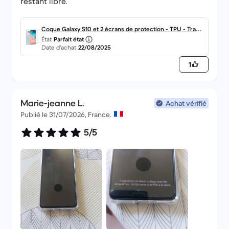
restant libre.
Coque Galaxy S10 et 2 écrans de protection - TPU - Trans
État
Parfait état
parent
Date d’achat
22/08/2025
1
Marie-jeanne L.
Achat vérifié
Publié le 31/07/2026, France.
5/5