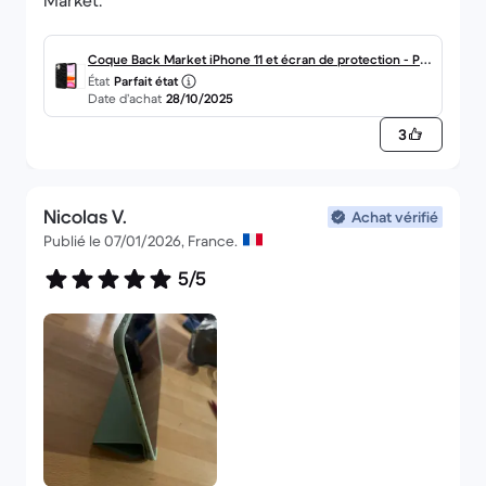
Market.
Coque Back Market iPhone 11 et écran de protection - Pla
État
Parfait état
stique recyclé - Noir
Date d’achat
28/10/2025
3
Nicolas V.
Achat vérifié
Publié le 07/01/2026, France.
5/5