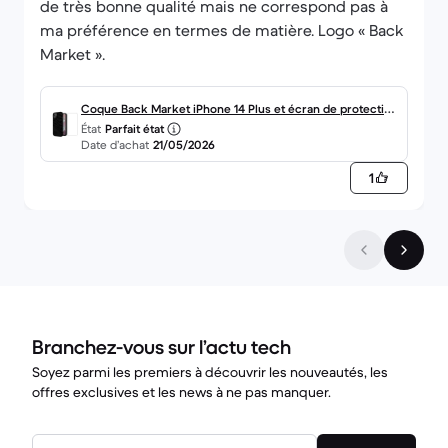
de très bonne qualité mais ne correspond pas à
ma préférence en termes de matière. Logo « Back
Market ».
Coque Back Market iPhone 14 Plus et écran de protection
État
Parfait état
- Plastique recyclé - Noir
Date d’achat
21/05/2026
1
Branchez-vous sur l’actu tech
Soyez parmi les premiers à découvrir les nouveautés, les
offres exclusives et les news à ne pas manquer.