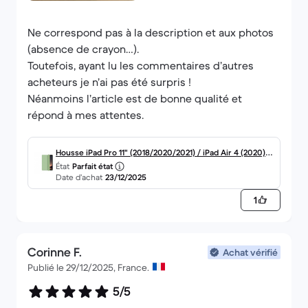
Ne correspond pas à la description et aux photos
(absence de crayon…).
Toutefois, ayant lu les commentaires d’autres
acheteurs je n’ai pas été surpris !
Néanmoins l’article est de bonne qualité et
répond à mes attentes.
Housse iPad Pro 11" (2018/2020/2021) / iPad Air 4 (2020) /
État
Parfait état
iPad Air 5 (2022) - Polyuréthane thermoplastique (TPU) -
Date d’achat
23/12/2025
Vert
1
Corinne F.
Achat vérifié
Publié le 29/12/2025, France.
5/5