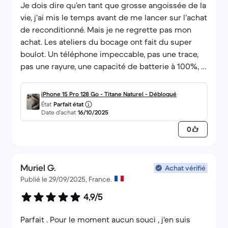
Je dois dire qu’en tant que grosse angoissée de la
vie, j’ai mis le temps avant de me lancer sur l’achat
de reconditionné. Mais je ne regrette pas mon
achat. Les ateliers du bocage ont fait du super
boulot. Un téléphone impeccable, pas une trace,
pas une rayure, une capacité de batterie à 100%, il
est comme neuf et reçu en 2 jours. Voilà 3 jours
que je l’utilise et y a rien à dire il est juste parfait !
iPhone 15 Pro 128 Go - Titane Naturel - Débloqué
Merci les ateliers du bocage et merci back market
État
Parfait état
Date d’achat
16/10/2025
!
0
Muriel G.
Achat vérifié
Publié le 29/09/2025, France.
4,9/5
Parfait . Pour le moment aucun souci , j'en suis