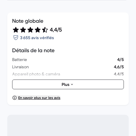
Note globale
4,4/5
3 655 avis vérifiés
Détails de la note
Batterie
4/5
Livraison
4,6/5
Appareil photo & caméra
4,4/5
Accessoires
4,2/5
Plus
Emballage
4,6/5
Performances globales
4,2/5
En savoir plus sur les avis
Aspect esthétique
4,5/5