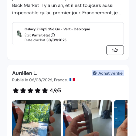
Back Market il y a un an, et il est toujours aussi
impeccable qu’au premier jour. Franchement, je
n’ai aucune hésitation à acheter du reconditionné,
les téléphones sont durables et identiques aux
Galaxy Z Flip5 256 Go - Vert - Débloqué
neufs, même pour les modèles pliables de même
État
Parfait état
Date d’achat
30/09/2025
pour la batterie tout est impeccable sans aucun
problème !
1
Aurélien L.
Achat vérifié
Publié le 06/08/2026, France.
4,9/5