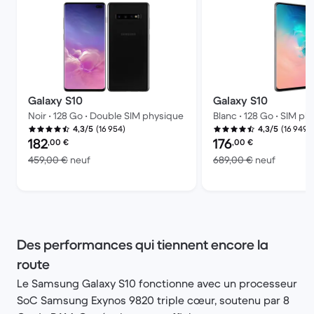
Galaxy S10
Galaxy S10
Noir • 128 Go • Double SIM physique
Blanc • 128 Go • SIM ph
(16 954)
(16 949)
4,3/5
4,3/5
Prix reconditionné :
Prix reconditionné :
182
176
,00
€
,00
€
contre 459,00 € neuf
contre 6
459,00 €
neuf
689,00 €
neuf
Des performances qui tiennent encore la
route
Le Samsung Galaxy S10 fonctionne avec un processeur
SoC Samsung Exynos 9820 triple cœur, soutenu par 8