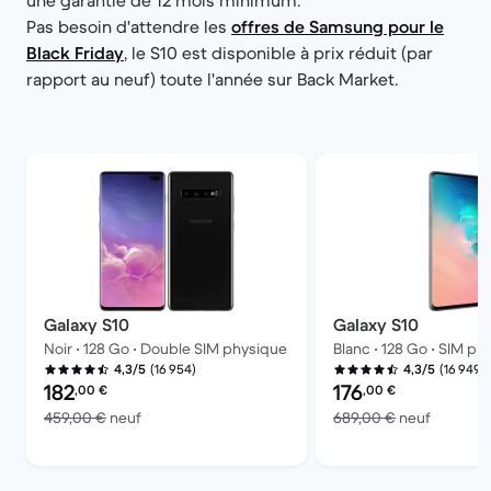
une garantie de 12 mois minimum.
Pas besoin d'attendre les
offres de Samsung pour le
Black Friday
, le S10 est disponible à prix réduit (par
rapport au neuf) toute l'année sur Back Market.
Galaxy S10
Galaxy S10
Noir • 128 Go • Double SIM physique
Blanc • 128 Go • SIM ph
(16 954)
(16 949)
4,3/5
4,3/5
Prix reconditionné :
Prix reconditionné :
182
176
,00
€
,00
€
contre 459,00 € neuf
contre 6
459,00 €
neuf
689,00 €
neuf