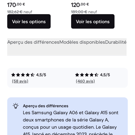
Prix reconditionné :
Prix reconditionné :
170
120
,00
€
,00
€
contre 182,62 € neuf
contre 189,00 € neu
182,62 €
neuf
189,00 €
neuf
Voir les options
Voir les options
Aperçu des différences
Modèles disponibles
Durabilité
Per
4,5/5
4,5/5
(58 avis)
(460 avis)
Aperçu des différences
Les Samsung Galaxy A06 et Galaxy A15 sont
deux smartphones de la série Galaxy A,
conçus pour un usage quotidien. Le Galaxy
A15, lancé en décembre 2023, précède le