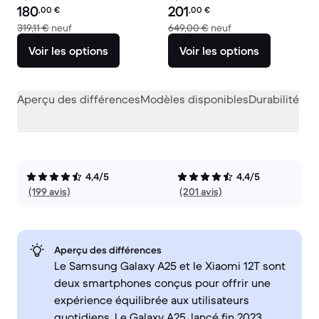
Prix reconditionné :
Prix reconditionné :
180
201
,00
€
,00
€
contre 319,11 € neuf
contre 649,00 € ne
319,11 €
neuf
649,00 €
neuf
Voir les options
Voir les options
Aperçu des différences
Modèles disponibles
Durabilité
Per
4,4/5
4,4/5
(199 avis)
(201 avis)
Aperçu des différences
Le Samsung Galaxy A25 et le Xiaomi 12T sont
deux smartphones conçus pour offrir une
expérience équilibrée aux utilisateurs
quotidiens. Le Galaxy A25, lancé fin 2023,