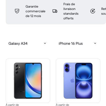
Frais de
Garantie
livraison
Ret
commerciale
standards
sou
de 12 mois
offerts
Galaxy A34
iPhone 16 Plus
À partir de
À partir de