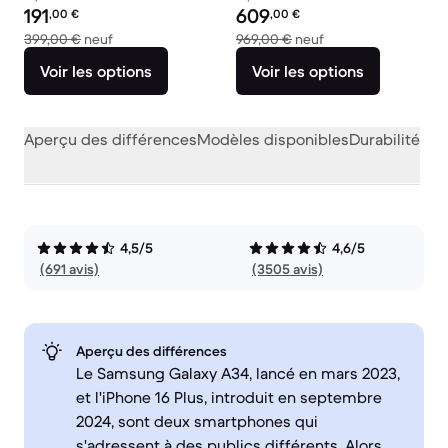
Prix reconditionné :
Prix reconditionné :
191
609
,00
€
,00
€
contre 399,00 € neuf
contre 969,00 € ne
399,00 €
neuf
969,00 €
neuf
Voir les options
Voir les options
Aperçu des différences
Modèles disponibles
Durabilité
Per
4,5/5
4,6/5
(691 avis)
(3505 avis)
Aperçu des différences
Le Samsung Galaxy A34, lancé en mars 2023,
et l'iPhone 16 Plus, introduit en septembre
2024, sont deux smartphones qui
s'adressent à des publics différents. Alors