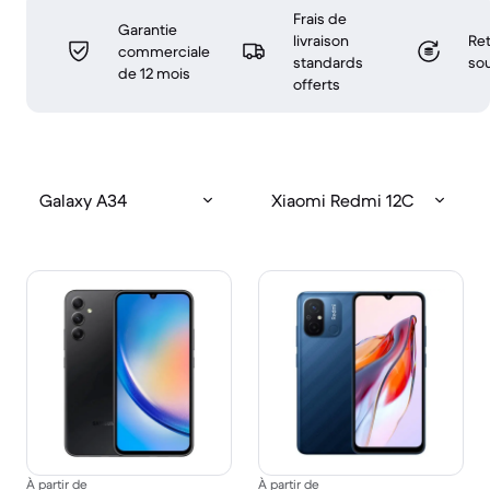
Frais de
Garantie
livraison
Ret
commerciale
standards
sou
de 12 mois
offerts
Galaxy A34
Xiaomi Redmi 12C
À partir de
À partir de