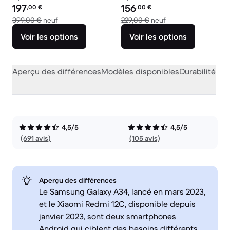
Prix reconditionné :
Prix reconditionné :
197
156
,00
€
,00
€
contre 399,00 € neuf
contre 229,00 € neu
399,00 €
neuf
229,00 €
neuf
Voir les options
Voir les options
Aperçu des différences
Modèles disponibles
Durabilité
Per
4,5/5
4,5/5
(691 avis)
(105 avis)
Aperçu des différences
Le Samsung Galaxy A34, lancé en mars 2023,
et le Xiaomi Redmi 12C, disponible depuis
janvier 2023, sont deux smartphones
Android qui ciblent des besoins différents