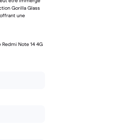
t peut être immergé
tion Gorilla Glass
 offrant une
le Redmi Note 14 4G