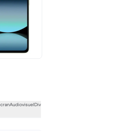
uf
écran
Audiovisuel
Divers
L’avis de la communauté