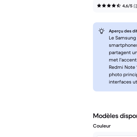
4,6/5
(
Aperçu des di
Le Samsung G
smartphones 
partagent un
met l'accent 
Redmi Note 1
photo princi
interfaces u
Modèles dispo
Couleur