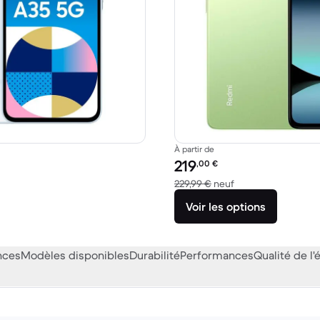
À partir de
Prix reconditionné :
219
,00
€
29,00 € neuf
contre 229,99 € ne
229,99 €
neuf
Voir les options
nces
Modèles disponibles
Durabilité
Performances
Qualité de l'