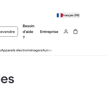
Français (FR)
Besoin
evendre
d’aide
Entreprise
?
o
Appareils électroménagers
Autres
les