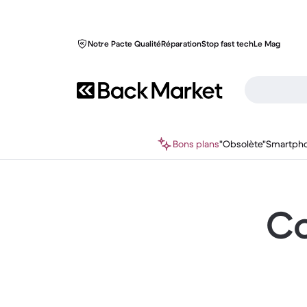
Notre Pacte Qualité
Réparation
Stop fast tech
Le Mag
Bons plans
"Obsolète"
Smartph
Co