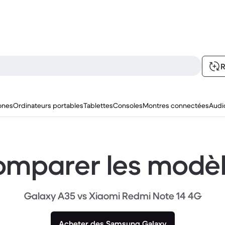
R
ones
Ordinateurs portables
Tablettes
Consoles
Montres connectées
Audi
mparer les modè
Galaxy A35 vs Xiaomi Redmi Note 14 4G
Acheter des Samsung Galaxy