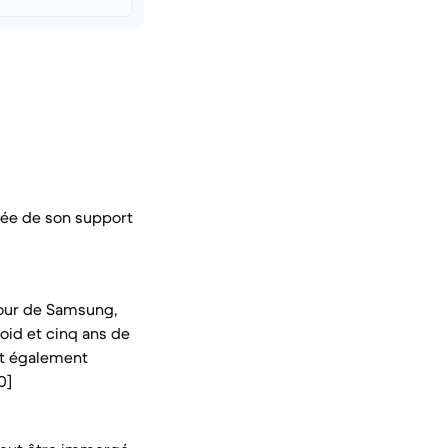
rée de son support
jour de Samsung,
oid et cinq ans de
ait également
0]