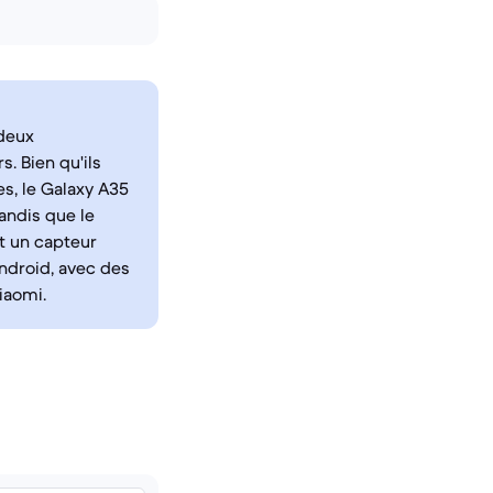
 deux
. Bien qu'ils
es, le Galaxy A35
tandis que le
t un capteur
Android, avec des
iaomi.