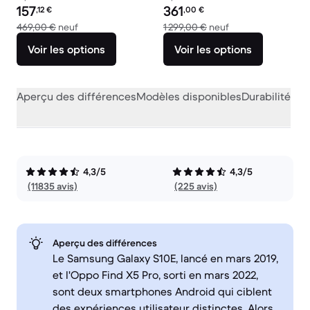
Prix reconditionné :
Prix reconditionné :
157
361
,12
€
,00
€
contre 469,00 € neuf
contre 1 299,00 € 
469,00 €
neuf
1 299,00 €
neuf
Voir les options
Voir les options
Aperçu des différences
Modèles disponibles
Durabilité
Per
4,3/5
4,3/5
(11835 avis)
(225 avis)
Aperçu des différences
Le Samsung Galaxy S10E, lancé en mars 2019,
et l'Oppo Find X5 Pro, sorti en mars 2022,
sont deux smartphones Android qui ciblent
des expériences utilisateur distinctes. Alors