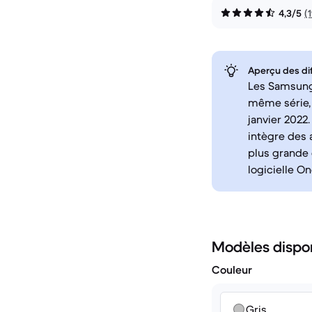
4,3/5
(
Aperçu des di
Les Samsung
même série, 
janvier 2022.
intègre des 
plus grande 
logicielle O
Modèles dispo
Couleur
Gris