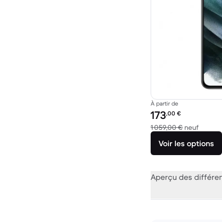
À partir de
Prix reconditionné :
173
,00
€
contre 
1 059,00 €
neuf
Voir les options
Aperçu des différe