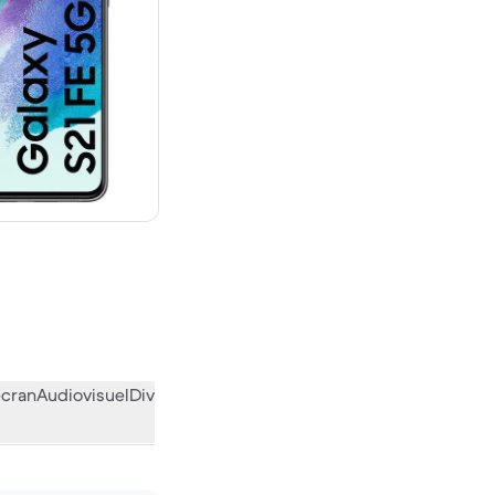
euf
écran
Audiovisuel
Divers
L’avis de la communauté