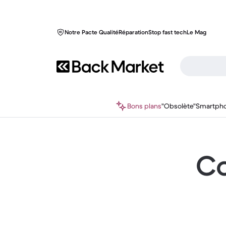
Notre Pacte Qualité
Réparation
Stop fast tech
Le Mag
Bons plans
"Obsolète"
Smartph
Co