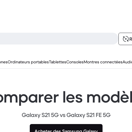
R
ones
Ordinateurs portables
Tablettes
Consoles
Montres connectées
Audi
mparer les modè
Galaxy S21 5G vs Galaxy S21 FE 5G
Acheter des Samsung Galaxy