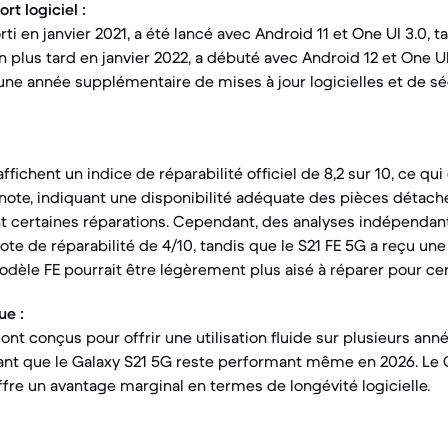
t logiciel :
rti en janvier 2021, a été lancé avec Android 11 et One UI 3.0, t
an plus tard en janvier 2022, a débuté avec Android 12 et One U
une année supplémentaire de mises à jour logicielles et de sé
ffichent un indice de réparabilité officiel de 8,2 sur 10, ce qu
te, indiquant une disponibilité adéquate des pièces détach
nt certaines réparations. Cependant, des analyses indépendant
te de réparabilité de 4/10, tandis que le S21 FE 5G a reçu une 
dèle FE pourrait être légèrement plus aisé à réparer pour c
ue :
nt conçus pour offrir une utilisation fluide sur plusieurs ann
tant que le Galaxy S21 5G reste performant même en 2026. Le G
ffre un avantage marginal en termes de longévité logicielle.