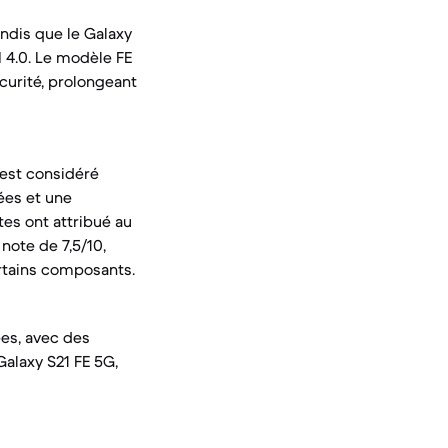
andis que le Galaxy
I 4.0. Le modèle FE
curité, prolongeant
i est considéré
ées et une
es ont attribué au
note de 7,5/10,
ertains composants.
ées, avec des
alaxy S21 FE 5G,