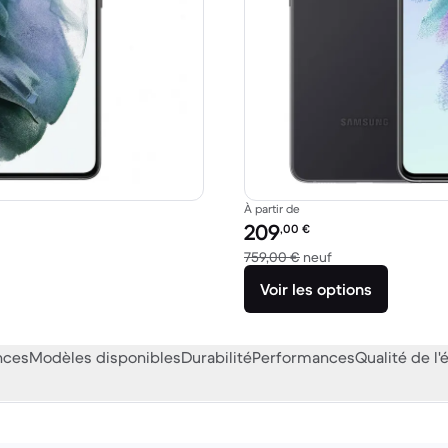
À partir de
Prix reconditionné :
209
,00
€
1 059,00 € neuf
contre 759,00 € n
759,00 €
neuf
Voir les options
nces
Modèles disponibles
Durabilité
Performances
Qualité de l'