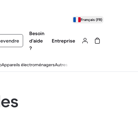
Français (FR)
Besoin
evendre
d’aide
Entreprise
?
o
Appareils électroménagers
Autres
les